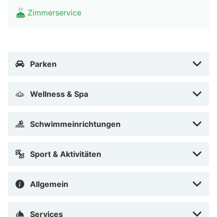
Casino Graz – 0,9 km Next Liberty – 1 km Stadthalle
Zimmerservice
Graz – 1 km Landeszeughaus – 1 km Oper Graz – 1 km
Der bevorzugte Flughafen für Augarten Art Hotel ist
Flughafen Thalerhof (GRZ) – 12,1 km
Augarten Art Hotel in Graz (Jakomini) ist zu Fuß 5
Parken
Minuten entfernt von: Museum der Wahrnehmung und
Frida & Fred - Das Grazer Kindermuseum. Dieses Hotel
Wellness & Spa
im luxuriösen Stil ist 0,6 km von Jakominiplatz und 0,9
km von Grazer Altstadt entfernt.
Schwimmeinrichtungen
In Graz (Jakomini)
Sport & Aktivitäten
Allgemein
Services