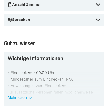
Anzahl Zimmer
Sprachen
Gut zu wissen
Wichtige Informationen
- Einchecken: - 00:00 Uhr
- Mindestalter zum Einchecken: N/A
- Anweisungen zum Einchecken:
Für zusätzliche Personen fallen möglicherweise
Wichtige
Mehr lesen
Gebühren an, die abhängig von den Bestimmungen
Informationen
der Unterkunft variieren können.