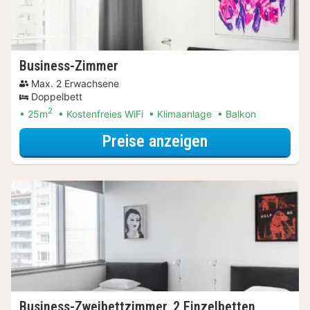
Business-Zimmer
Max. 2 Erwachsene
Doppelbett
2
25m
Kostenfreies WiFi
Klimaanlage
Balkon
für Lokal genie
Preise anzeigen
Business-Zweibettzimmer, 2 Einzelbetten