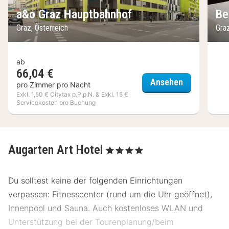
a&o Graz Hauptbahnhof
Be
Graz, Österreich
Graz
ab
66,04 €
a&o Graz H
Ansehen
pro Zimmer pro Nacht
Exkl. 1,50 € Citytax p.P.p.N. & Exkl. 15 €
Servicekosten pro Buchung
Augarten Art Hotel
, 4 Sterne
Du solltest keine der folgenden Einrichtungen
verpassen: Fitnesscenter (rund um die Uhr geöffnet),
Innenpool und Sauna. Auch kostenloses WLAN und
Unterstützung bei der Tourenplanung/beim