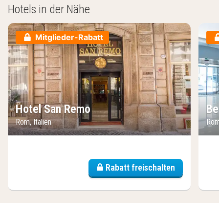
Hotels in der Nähe
Mitglieder-Rabatt
Hotel San Remo
Be
Rom, Italien
Rom,
Rabatt freischalten