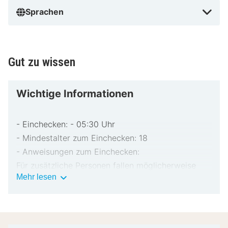
Sprachen
Gut zu wissen
Wichtige Informationen
- Einchecken: - 05:30 Uhr
- Mindestalter zum Einchecken: 18
- Anweisungen zum Einchecken:
Für zusätzliche Personen fallen möglicherweise
Wichtige
Mehr lesen
Gebühren an, die abhängig von den Bestimmungen
Informationen
der Unterkunft variieren können.
Beim Check-in werden ggf. ein Lichtbildausweis
und eine Kreditkarte, Debitkarte oder Kaution in