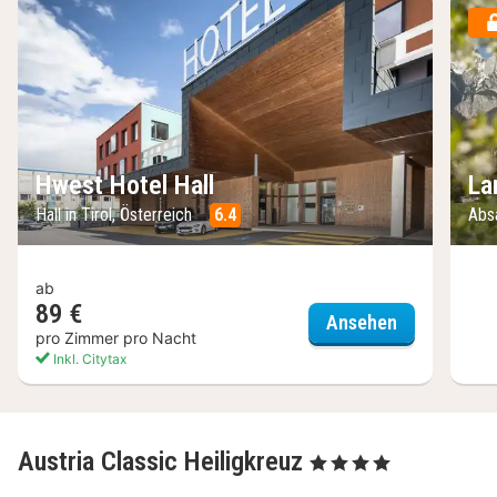
Hwest Hotel Hall
La
Hall in Tirol, Österreich
6.4
Abs
ab
89 €
Hwest Hotel
Ansehen
pro Zimmer pro Nacht
Inkl. Citytax
Austria Classic Heiligkreuz
, 4 Sterne