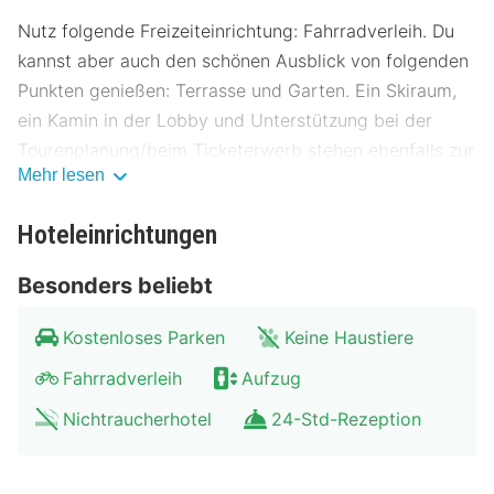
Nutz folgende Freizeiteinrichtung: Fahrradverleih. Du
kannst aber auch den schönen Ausblick von folgenden
Punkten genießen: Terrasse und Garten. Ein Skiraum,
ein Kamin in der Lobby und Unterstützung bei der
Tourenplanung/beim Ticketerwerb stehen ebenfalls zur
Mehr lesen
Verfügung.
Lass deinen Tag bei einem Drink an der Bar/Lounge
Hoteleinrichtungen
ausklingen. Gegen Gebühr wird täglich von 07:00 Uhr
Besonders beliebt
bis 09:30 Uhr ein kontinentales Frühstück angeboten.
Die Unterkunft ist vom 24. Oktober bis zum 26.
Kostenloses Parken
Keine Haustiere
Dezember geschlossen.
Fahrradverleih
Aufzug
Die Hotelstars Union vergibt offiziell
Nichtraucherhotel
24-Std-Rezeption
Sternebeurteilungen für Unterkünfte in diesem Land:
Österreich. Diese Unterkunft erhielt 4 stars.