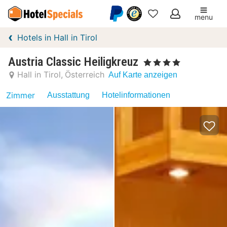
menu
Meine
Hotels in Hall in Tirol
Favoriten
Austria Classic Heiligkreuz
, 4 Sterne
Hall in Tirol
Österreich
Auf Karte anzeigen
Zimmer
Ausstattung
Hotelinformationen