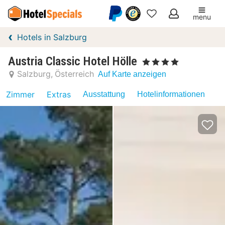
menu
Meine
Hotels in Salzburg
Favoriten
Austria Classic Hotel Hölle
, 4 Sterne
Salzburg
Österreich
Auf Karte anzeigen
Zimmer
Extras
Ausstattung
Hotelinformationen