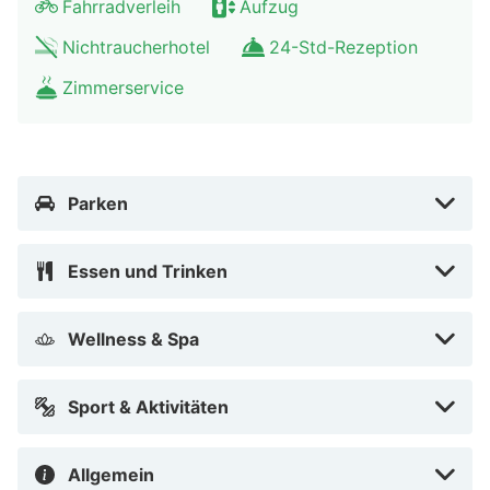
Fahrradverleih
Aufzug
Stiftskirche St. Peter – 2,5 km Salzburger Dom – 2,5
Nichtraucherhotel
24-Std-Rezeption
km Der bevorzugte Flughafen für Austria Classic Hotel
Hölle ist Flughafen W. A. Mozart (SZG) – 7,5 km
Zimmerservice
Austria Classic Hotel Hölle in Salzburg (Nonntal) liegt
10 Minuten Fahrt entfernt von: Salzburg Christmas
Market und Schloss Mirabell. Dieses Hotel ist 1,3 km
Parken
von Domkirche und 1,5 km von Schloss Leopoldskron
entfernt.
Essen und Trinken
In Salzburg (Nonntal)
Wellness & Spa
Sport & Aktivitäten
Allgemein