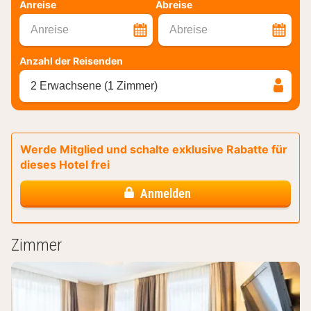
Anreise
Abreise
Anreise
Abreise
Anzahl der Reisenden
2 Erwachsene (1 Zimmer)
Werde Mitglied und schalte exklusive Rabatte für
dieses Hotel frei
Anmelden
Zimmer