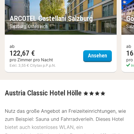
ARCOTEL Castellani Salzburg
Go
Salzburg, Österreich
Salz
ab
ab
122,67 €
16
ARCOTEL Cas
Ansehen
pro Zimmer pro Nacht
pro
Exkl. 3,55 € Citytax p.P.p.N.
In
Austria Classic Hotel Hölle
, 4 Sterne
Nutz das große Angebot an Freizeiteinrichtungen, wie
zum Beispiel: Sauna und Fahrradverleih. Dieses Hotel
bietet auch kostenloses WLAN, ein