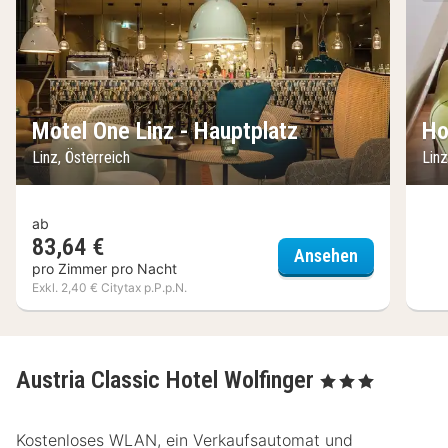
Motel One Linz - Hauptplatz
Ho
Linz, Österreich
Linz
ab
83,64 €
Motel One L
Ansehen
pro Zimmer pro Nacht
Exkl. 2,40 € Citytax p.P.p.N.
Austria Classic Hotel Wolfinger
, 3 Sterne
Kostenloses WLAN, ein Verkaufsautomat und