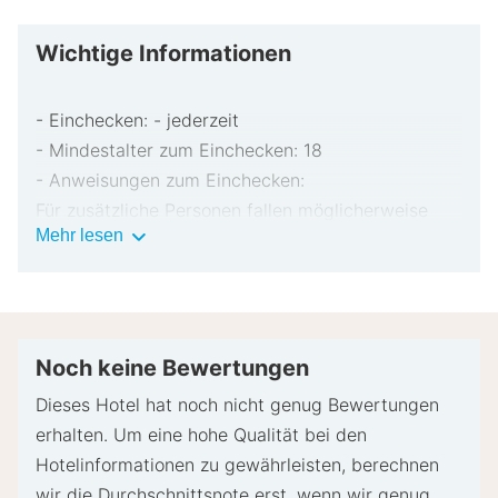
Wichtige Informationen
- Einchecken: - jederzeit
- Mindestalter zum Einchecken: 18
- Anweisungen zum Einchecken:
Für zusätzliche Personen fallen möglicherweise
Wichtige
Mehr lesen
Gebühren an, die abhängig von den Bestimmungen
Informationen
der Unterkunft variieren können.
Beim Check-in werden ggf. ein Lichtbildausweis
und eine Kreditkarte, Debitkarte oder Kaution in
bar für unvorhergesehene Aufwendungen verlangt.
Noch keine Bewertungen
Je nach Verfügbarkeit beim Check-in wird
Dieses Hotel hat noch nicht genug Bewertungen
versucht, Sonderwünschen entgegenzukommen,
erhalten. Um eine hohe Qualität bei den
sie können jedoch nicht garantiert werden.
Hotelinformationen zu gewährleisten, berechnen
Eventuell fallen zusätzliche Gebühren an.
wir die Durchschnittsnote erst, wenn wir genug