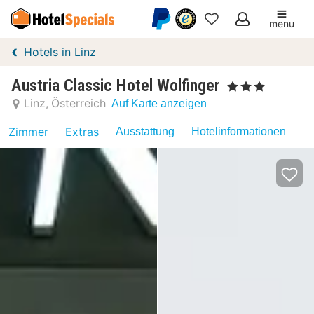
menu
Meine
Hotels in Linz
Favoriten
Austria Classic Hotel Wolfinger
, 3 Sterne
Linz
Österreich
Auf Karte anzeigen
Zimmer
Extras
Ausstattung
Hotelinformationen