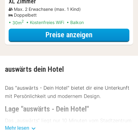
XL Zimmer
Max. 2 Erwachsene (max. 1 Kind)
Doppelbett
2
30m
Kostenfreies WiFi
Balkon
für Frühstück S
Preise anzeigen
auswärts dein Hotel
Das "auswärts - Dein Hotel" bietet dir eine Unterkunft
mit Persönlichkeit und modernem Design.
Lage "auswärts - Dein Hotel"
Das „auswärts“ liegt nur 10 Minuten vom Stadtzentrum
Mehr lesen
von Schmallenberg und lediglich eine Gehminute vom
Ortskern Bad Fredeburg entfernt. In der Umgebung