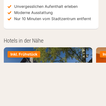
Unvergesslichen Aufenthalt erleben
Moderne Ausstattung
Nur 10 Minuten vom Stadtzentrum entfernt
Hotels in der Nähe
Inkl. Frühstück
I
Hotel Stockhausen GbR
Ho
Schmallenberg, Deutschland
Sch