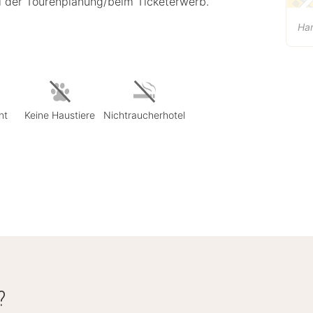
 der Tourenplanung/beim Ticketerwerb.
Ha
nt
Keine Haustiere
Nichtraucherhotel
?