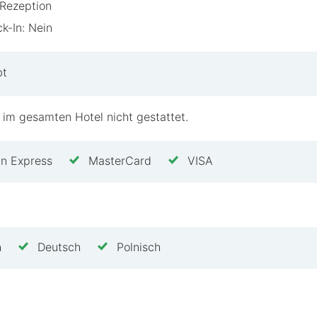
Rezeption
k-In: Nein
bt
 im gesamten Hotel nicht gestattet.
n Express
MasterCard
VISA
h
Deutsch
Polnisch