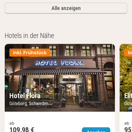
Alle anzeigen
Hotels in der Nähe
Inkl. Frühstück
I
Hotel Flora
El
Göteborg, Schweden
Göt
ab
ab
109,98 €
95