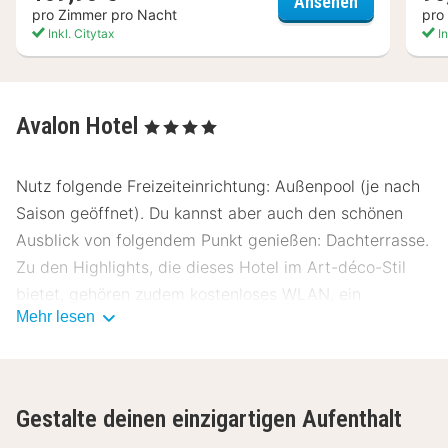
Hotel Flora
Ansehen
pro Zimmer pro Nacht
pro
Inkl. Citytax
In
Avalon Hotel
, 4 Sterne
Nutz folgende Freizeiteinrichtung: Außenpool (je nach
Saison geöffnet). Du kannst aber auch den schönen
Ausblick von folgendem Punkt genießen: Dachterrasse.
Zu den Highlights, die dieses Hotel im Art-déco-Stil
bietet, gehören zudem kostenloses WLAN, ein
Mehr lesen
Concierge-Service und Einkaufsmöglichkeiten.
Gönn dir einen Happen zu essen im ein Restaurant
dieses Hotels, das eine Bar/Lounge bietet, oder bleib
Gestalte deinen einzigartigen Aufenthalt
bequem auf deinem Zimmer und nutz den
Zimmerservice (bitte Zeiten beachten). Ein