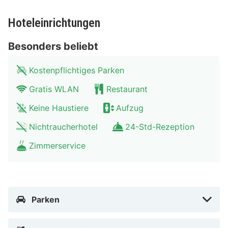
Fühl dich in einem der 101 Zimmer, die Minibar und
Hoteleinrichtungen
einen LED-Fernseher bieten, wie zu Hause. Es gibt
einen kostenfreien Internetzugang per Kabel und
Besonders beliebt
WLAN sowie Digitalempfang. Die Badezimmer bieten
Duschen, Designer-Toilettenartikel und Haartrockner.
Kostenpflichtiges Parken
Zur Austattung gehören Telefone ebenso wie Safes in
Gratis WLAN
Restaurant
Laptop-Größe und Schreibtische.
Keine Haustiere
Aufzug
Entfernungen werden bis auf 0,1 Kilometer gerundet.
Nichtraucherhotel
24-Std-Rezeption
Market Hall – 0,1 km Avenyn (Einkaufsmeile) – 0,2 km
Zimmerservice
Kungsgatan – 0,2 km Dom zu Göteborg – 0,3 km Old
post house – 0,4 km Brunnsparken (Platz &
Verkehrsknoten) – 0,4 km Einkaufszentrum Nordstan –
0,4 km Deutsche Kirche – 0,4 km Magasinsgatan – 0,5
Parken
km Rathaus von Göteborg – 0,5 km Gustav Adolfs Torg
– 0,5 km Stadtmuseum von Göteborg – 0,5 km