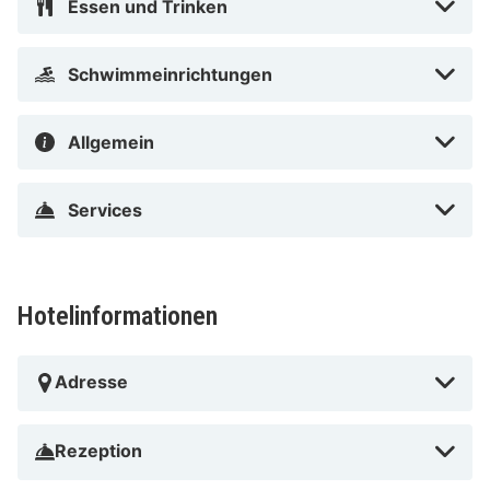
Rosenlunds – 0,6 km Alfons Åbergs Kulturhus – 0,6 km
Essen und Trinken
Göteborger Gartenvereinigung – 0,7 km Der
bevorzugte Flughafen für Avalon Hotel ist Flughafen
Schwimmeinrichtungen
Landvetter (GOT) – 26,2 km
Avalon Hotel besticht durch eine zentrale Lage in
Allgemein
Göteborg, nur 5 Minuten Fahrt entfernt von: Liseberg
Vergnügungspark und Market Hall. Dieses Hotel mit 4
Services
Sternen ist 1,6 km von Scandinavium und 1,7 km von
Nya Ullevi Stadion entfernt.
In Göteborg (Stadtzentrum von Göteborg)
Hotelinformationen
Adresse
Rezeption