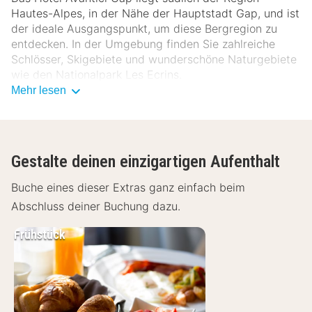
Hautes-Alpes, in der Nähe der Hauptstadt Gap, und ist
der ideale Ausgangspunkt, um diese Bergregion zu
entdecken. In der Umgebung finden Sie zahlreiche
Schlösser, Skigebiete und wunderschöne Naturgebiete
wie den Nationalpark Les Ecrins.
Mehr lesen
Die Zimmer des Hotels Avantici Gap sind geräumig
und komfortabel. Vom Zimmer aus haben Sie einen
Blick auf die sonnige Terrasse oder den blumigen
Gestalte deinen einzigartigen Aufenthalt
Garten des Hotels. Die Zimmer sind mit einem
Buche eines dieser Extras ganz einfach beim
Fernseher mit Satellitenprogrammen, einem privaten
Abschluss deiner Buchung dazu.
Badezimmer mit Badewanne und/oder Dusche,
Haartrockner und kostenlosen Toilettenartikeln
Frühstück
ausgestattet. Zusätzlich können Sie das kostenlose
WLAN und einen kostenlosen Privatparkplatz nutzen.
Jeden Morgen gibt es ein Frühstücksbuffet mit typisch
französischen Sandwiches und lokalen