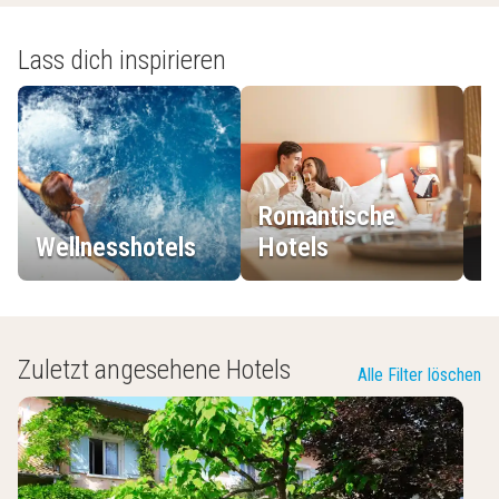
Lass dich inspirieren
Romantische
Wellnesshotels
Hotels
L
Zuletzt angesehene Hotels
Alle Filter löschen