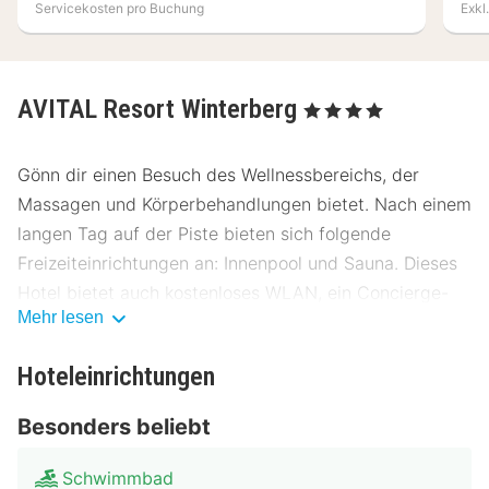
Servicekosten pro Buchung
Exkl
AVITAL Resort Winterberg
, 4 Sterne
Gönn dir einen Besuch des Wellnessbereichs, der
Massagen und Körperbehandlungen bietet. Nach einem
langen Tag auf der Piste bieten sich folgende
Freizeiteinrichtungen an: Innenpool und Sauna. Dieses
Hotel bietet auch kostenloses WLAN, ein Concierge-
Mehr lesen
Service und ein Skiraum.
Genieße Mittagessen oder Abendessen bei einem
Hoteleinrichtungen
Restaurant dieses Hotels. Oder bleib gemütlich auf
Besonders beliebt
deinem Zimmer und nutz den Zimmerservice. Lass
deinen Tag bei einem Drink an der Bar/Lounge
Schwimmbad
ausklingen. Gegen Gebühr wird täglich ein