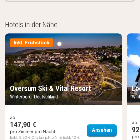
Hotels in der Nähe
Inkl. Frühstück
Oversum Ski & Vital Resort
Lo
Winterberg, Deutschland
Win
ab
ab
147,90 €
92
Oversum Ski 
Ansehen
pro Zimmer pro Nacht
pro
Exkl. 3,50 € Citytax p.P.p.N. & Exkl. 10 €