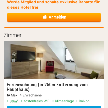
Werde Mitglied und schalte exklusive Rabatte für
dieses Hotel frei
Anmelden
Zimmer
Ferienwohnung (in 250m Entfernung vom
Haupthaus)
Max. 4 Erwachsene
2
36m
Kostenfreies WiFi
Klimaanlage
Balkon