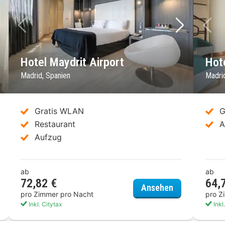
chstes Bild
Vorheriges Bild
Nächstes 
Vo
Hotel Maydrit Airport
Hot
Madrid, Spanien
Madri
Gratis WLAN
G
Restaurant
A
Aufzug
ab
ab
72,82 €
64,
el Nuevo Boston
Hotel Maydrit 
Ansehen
pro Zimmer pro Nacht
pro Z
Inkl. Citytax
Inkl