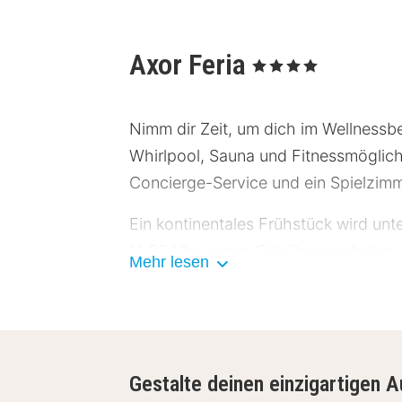
Axor Feria
, 4 Sterne
Nimm dir Zeit, um dich im Wellnessbe
Whirlpool, Sauna und Fitnessmöglich
Concierge-Service und ein Spielzimm
Ein kontinentales Frühstück wird u
11:00 Uhr gegen Gebühr angeboten.
Mehr lesen
Zum Angebot gehören ein kostenloser
Zeitungen in der Lobby. Der Flughafe
Fühl dich in einem der 285 Zimmer, 
Gestalte deinen einzigartigen A
Memory-Foam-Bett mit Daunenbettdec