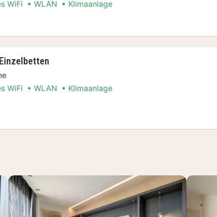
es WiFi
WLAN
Klimaanlage
Stadt Special
Einzelbetten
ne
es WiFi
WLAN
Klimaanlage
Stadt Special