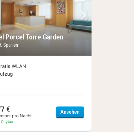
Bild
rheriges Bild
Nächstes Bild
el Porcel Torre Garden
d, Spanien
ratis WLAN
ufzug
77 €
Airport
Hotel Porcel Torre Garde
Ansehen
immer pro Nacht
. Citytax