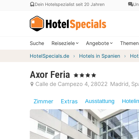
Dein Hotelspezialist seit 20 Jahren
Un
Suche
Reiseziele
Angebote
Themen
HotelSpecials.de
Hotels in Spanien
Hot
Axor Feria
, 4 Sterne
Calle de Campezo 4
28022
Madrid
Sp
Zimmer
Extras
Ausstattung
Hoteli