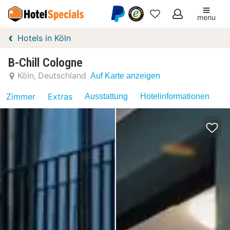
menu
Meine
Hotels in Köln
Favoriten
B-Chill Cologne
Köln
Deutschland
Auf Karte anzeigen
Zimmer
Extras
Ausstattung
Hotelinformationen