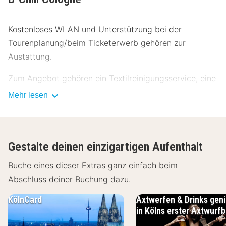
Kostenloses WLAN und Unterstützung bei der
Tourenplanung/beim Ticketerwerb gehören zur
Austattung.
Zum Angebot gehören ein Textilreinigungsservice, eine
Gepäckaufbewahrung und eine Wäscherei.
Mehr lesen
Gönn dir einen Aufenthalt in einem der 40 Zimmer, die
individuell ausgestattet sind und über
Fußbodenheizung und einen Smart-TV verfügen. Dein
Gestalte deinen einzigartigen Aufenthalt
Bett bietet Daunenbettdecken und hochwertige
Buche eines dieser Extras ganz einfach beim
Bettwaren. Die Zimmer haben eigene Balkone. Ein
Abschluss deiner Buchung dazu.
WLAN-Internetzugang (kostenlos) ist ebenso
verfügbar wie Digitalempfang.
KölnCard
Axtwerfen & Drinks gen
in Kölns erster Axtwurfb
Entfernungen werden bis auf 0,1 Kilometer gerundet.