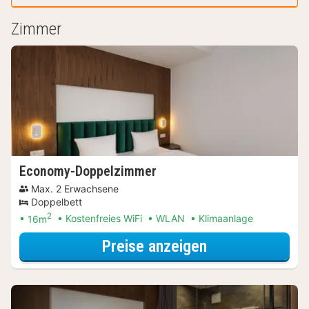
Zimmer
Economy-Doppelzimmer
Max. 2 Erwachsene
Doppelbett
2
16m
Kostenfreies WiFi
WLAN
Klimaanlage
für Entdecke di
Preise anzeigen