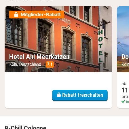
Mitglieder-Rabatt
Hotel Ahl Meerkatzen
Do
Köln, Deutschland
7.1
Köl
ab
11
Rabatt freischalten
pro
In
B-Chill Cologne