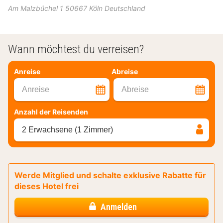
Am Malzbüchel 1
50667
Köln
Deutschland
Wann möchtest du verreisen?
Anreise
Abreise
Anreise
Abreise
Anzahl der Reisenden
2 Erwachsene (1 Zimmer)
Werde Mitglied und schalte exklusive Rabatte für
dieses Hotel frei
Anmelden