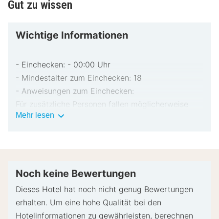
Gut zu wissen
Wichtige Informationen
- Einchecken: - 00:00 Uhr
- Mindestalter zum Einchecken: 18
- Anweisungen zum Einchecken:
Für zusätzliche Personen fallen möglicherweise
Wichtige
Mehr lesen
Gebühren an, die abhängig von den Bestimmungen
Informationen
der Unterkunft variieren können.
Beim Check-in werden ggf. ein Lichtbildausweis
und eine Kreditkarte, Debitkarte oder Kaution in
bar für unvorhergesehene Aufwendungen verlangt.
Noch keine Bewertungen
Je nach Verfügbarkeit beim Check-in wird
Dieses Hotel hat noch nicht genug Bewertungen
versucht, Sonderwünschen entgegenzukommen,
erhalten. Um eine hohe Qualität bei den
sie können jedoch nicht garantiert werden.
Hotelinformationen zu gewährleisten, berechnen