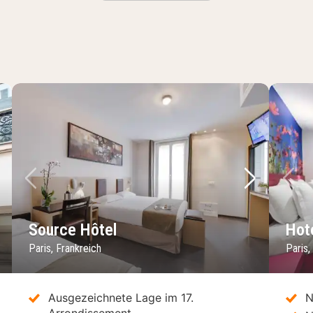
chstes Bild
Vorheriges Bild
Nächstes 
Vo
Source Hôtel
Hot
Paris, Frankreich
Paris,
Ausgezeichnete Lage im 17.
N
Arrondissement