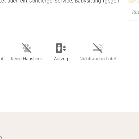
tet auch ein Concierge-Service, Babysitting (gegen
Rue
nt
Keine Haustiere
Aufzug
Nichtraucherhotel