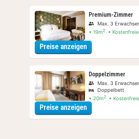
Premium-Zimmer
Max. 3 Erwachse
2
19m
Kostenfreie
für Beauty Specia
Preise anzeigen
Doppelzimmer
Max. 3 Erwachse
Doppelbett
2
20m
Kostenfrei
für Beauty Specia
Preise anzeigen