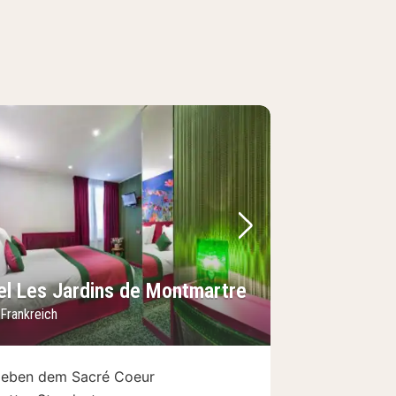
Bild
rheriges Bild
Nächstes Bild
el Les Jardins de Montmartre
 Frankreich
eben dem Sacré Coeur