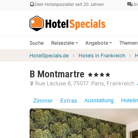
Dein Hotelspezialist seit 20 Jahren
Un
Suche
Reiseziele
Angebote
Themen
HotelSpecials.de
Hotels in Frankreich
H
B Montmartre
, 4 Sterne
Rue Lécluse 6
75017
Paris
Frankreich
Zimmer
Extras
Ausstattung
Hoteli