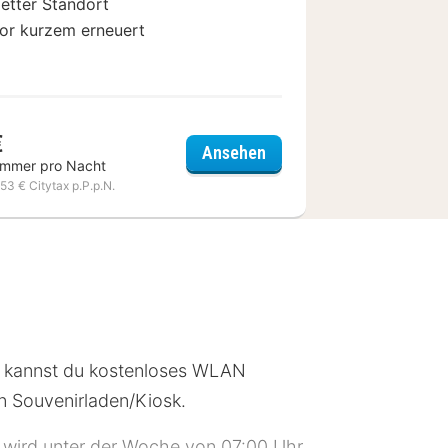
etter Standort
or kurzem erneuert
€
Hotel Les Jardins de Mo
Ansehen
immer pro Nacht
,53 € Citytax p.P.p.N.
m kannst du kostenloses WLAN
in Souvenirladen/Kiosk.
k wird unter der Woche von 07:00 Uhr