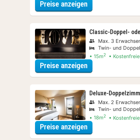
für Beauty Specia
Preise anzeigen
Classic-Doppel- od
Max. 3 Erwachse
Twin- und Doppel
2
15m
Kostenfreie
für Beauty Specia
Preise anzeigen
Deluxe-Doppelzimme
Max. 2 Erwachse
Twin- und Doppel
2
18m
Kostenfreie
für Beauty Specia
Preise anzeigen