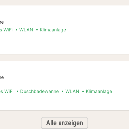
ne
s WiFi
WLAN
Klimaanlage
l
ne
es WiFi
Duschbadewanne
WLAN
Klimaanlage
l
Alle anzeigen