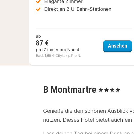
Elegante Zimmer
Direkt an 2 U-Bahn-Stationen
ab
87 €
Hôt
Ansehen
pro Zimmer pro Nacht
Exkl. 1,65 € Citytax p.P.p.N.
B Montmartre
, 4 Sterne
Genieße die den schönen Ausblick v
nutzen. Dieses Hotel bietet auch ei
Lass deinen Tag bei einem Drink an 