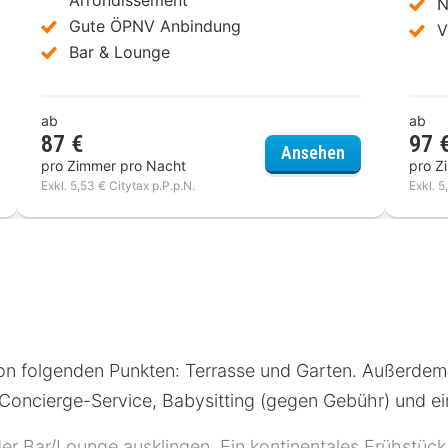
N
Gute ÖPNV Anbindung
V
Bar & Lounge
ab
ab
87 €
97 
el du Théâtre
Source Hôtel
Ansehen
pro Zimmer pro Nacht
pro Z
Exkl. 5,53 € Citytax p.P.p.N.
Exkl. 5
on folgenden Punkten: Terrasse und Garten. Außerde
n Concierge-Service, Babysitting (gegen Gebühr) und e
der Bar/Lounge ausklingen. Ein kontinentales Frühstüc