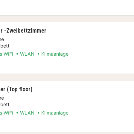
l
er -Zweibettzimmer
ne
bett
s WiFi
WLAN
Klimaanlage
l
r (Top floor)
ne
bett
s WiFi
WLAN
Klimaanlage
l