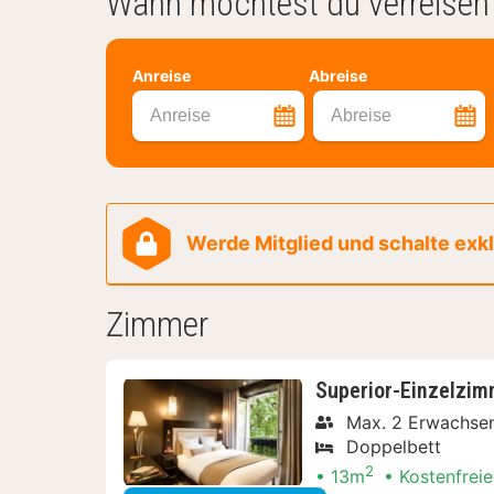
Wann möchtest du verreisen
Anreise
Abreise
Anreise
Abreise
Werde Mitglied und schalte exklu
Zimmer
Superior-Einzelzimm
Max. 2 Erwachse
Doppelbett
2
13m
Kostenfreie