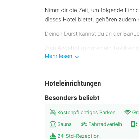
Nimm dir die Zeit, um folgende Einri
dieses Hotel bietet, gehören zudem 
Deinen Durst kannst du an der Bar/L
Zum Angebot gehören ein Textilrein
Mehr lesen
Ort gibt es Folgendes: Parken ohne S
Fühl dich in einem der 93 klimatisie
Verfügung. Es sind eigene Badezimm
Hoteleinrichtungen
Haartrockner verfügen. Zur Austattu
Besonders beliebt
sauber gemacht.
Kostenpflichtiges Parken
Gr
Entfernungen werden bis auf 0,1 Kilo
Kloster Lorsch – 6,2 km Neckar Val
Sauna
Fahrradverleih
Rathaus Rimbach – 18,3 km Freizeits
24-Std-Rezeption