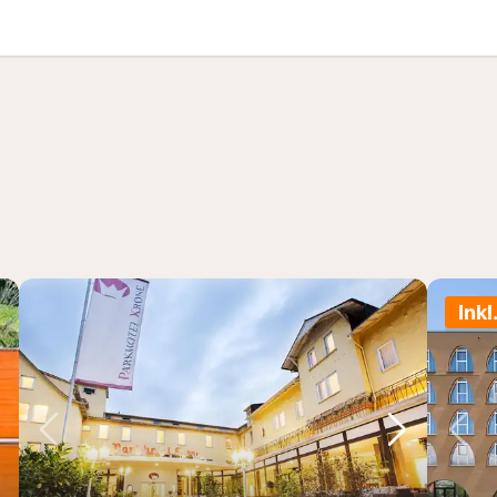
Inkl
chstes Bild
Vorheriges Bild
Nächstes 
Vo