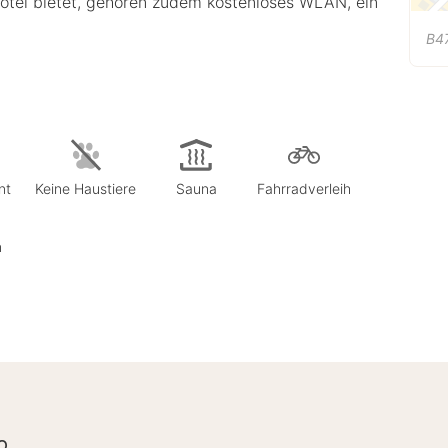
 Hotel bietet, gehören zudem kostenloses WLAN, ein
B4
nt
Keine Haustiere
Sauna
Fahrradverleih
n