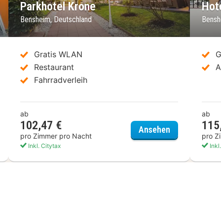
Parkhotel Krone
Hot
Bensheim, Deutschland
Bensh
Gratis WLAN
G
Restaurant
A
Fahrradverleih
ab
ab
102,47 €
115
el Restaurant Felix
Parkhotel Kro
Ansehen
pro Zimmer pro Nacht
pro Z
Inkl. Citytax
Inkl