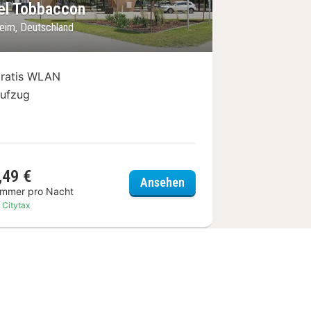
el Tobbaccon
eim, Deutschland
ratis WLAN
ufzug
,49 €
ne
Hotel Tobbaccon
Ansehen
immer pro Nacht
. Citytax