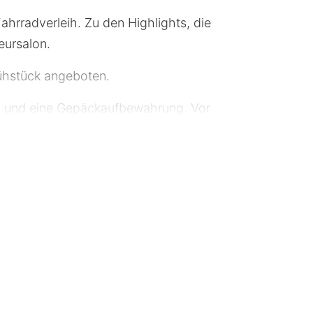
ahrradverleih. Zu den Highlights, die
eursalon.
rühstück angeboten.
on und eine Gepäckaufbewahrung. Vor
etzugang (kostenlos) steht zur
ostenlose Toilettenartikel und
er; die Zimmer werden täglich
enburg – 5,8 km St. Peter – 5,9 km
m Strandbad Wiesensee – 13,5 km
,4 km Nibelungenbrücke – 19,3 km