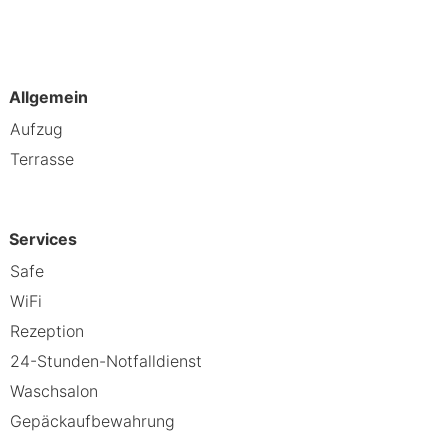
20,6 km Rhine – 20,7 km Die
A) – 50,6 km Flughafen Mainz-
Allgemein
rk Furstenlager entfernt. Dieses
Aufzug
Terrasse
Services
Safe
WiFi
Rezeption
24-Stunden-Notfalldienst
Waschsalon
Gepäckaufbewahrung