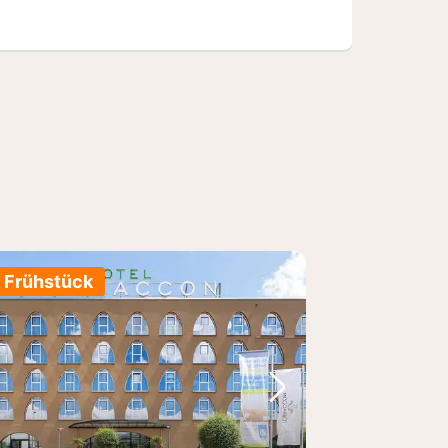
. Frühstück
Bild
rheriges Bild
Nächstes Bild