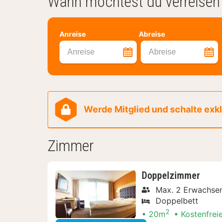
Wann möchtest du verreisen
Anreise
Abreise
Anreise
Abreise
Werde Mitglied und schalte exklu
Zimmer
Doppelzimmer
Max. 2 Erwachse
Doppelbett
2
20m
Kostenfrei