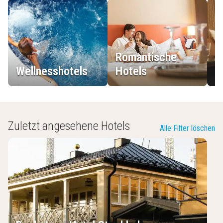
Romantische
Wellnesshotels
Hotels
L
Zuletzt angesehene Hotels
Alle Filter löschen