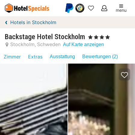
menu
Meine
Hotels in Stockholm
Favoriten
Backstage Hotel Stockholm
, 4 Sterne
Stockholm
Schweden
Auf Karte anzeigen
Zimmer
Extras
Ausstattung
Bewertungen (2)