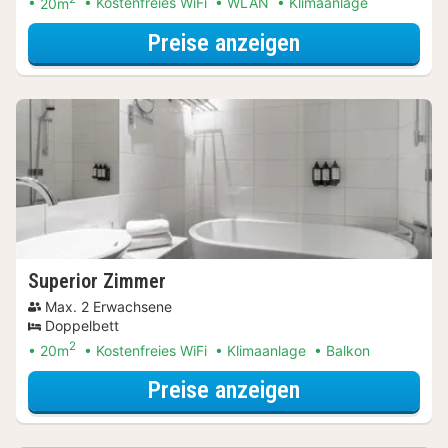
20m
Kostenfreies WiFi
WLAN
Klimaanlage
für Late Check-
Preise anzeigen
Superior Zimmer
Max. 2 Erwachsene
Doppelbett
2
20m
Kostenfreies WiFi
Klimaanlage
Balkon
für Late Check-
Preise anzeigen