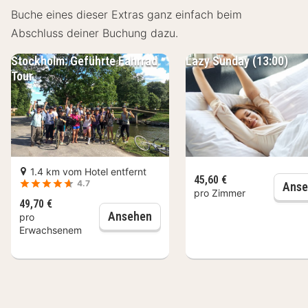
Buche eines dieser Extras ganz einfach beim
Abschluss deiner Buchung dazu.
Stockholm: Geführte Fahrrad
Lazy Sunday (13:00)
Tour
1.4 km vom Hotel entfernt
45,60 €
4.7
Anse
pro Zimmer
49,70 €
Stockholm: Geführte Fahrrad T
Ansehen
pro
Erwachsenem