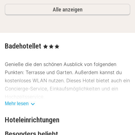
Alle anzeigen
Badehotellet
, 3 Sterne
Genieße die den schönen Ausblick von folgenden
Punkten: Terrasse und Garten. Außerdem kannst du
kostenloses WLAN nutzen. Dieses Hotel bietet auch ein
Concierge-Service, Einkaufsmöglichkeiten und ein
Hochzeitsservice.
Mehr lesen
Badehotellet bietet seinen Gästen ein Restaurant mit
köstlichen Speisen. Lass deinen Tag bei einem Drink an
Hoteleinrichtungen
der Bar/Lounge ausklingen. Ein inbegriffenes
Besonders beliebt
kontinentales Frühstück wird unter der Woche von