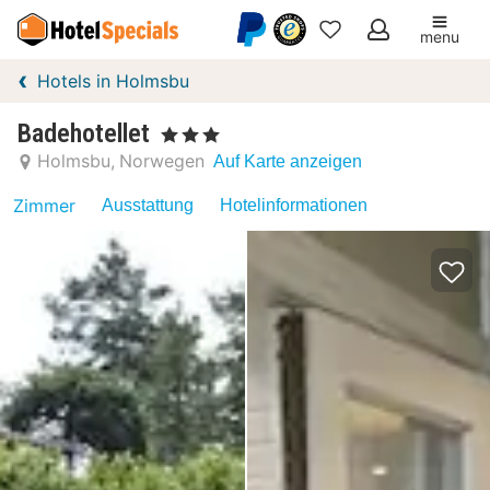
menu
Meine
Hotels in Holmsbu
Favoriten
Badehotellet
, 3 Sterne
Holmsbu
Norwegen
Auf Karte anzeigen
Zimmer
Ausstattung
Hotelinformationen