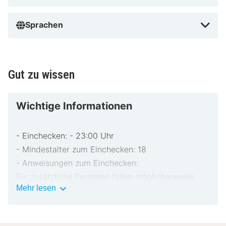
Sprachen
Gut zu wissen
Wichtige Informationen
- Einchecken: - 23:00 Uhr
- Mindestalter zum Einchecken: 18
- Anweisungen zum Einchecken:
Für zusätzliche Personen fallen möglicherweise
Wichtige
Mehr lesen
Gebühren an, die abhängig von den Bestimmungen
Informationen
der Unterkunft variieren können.
Beim Check-in werden ggf. ein Lichtbildausweis