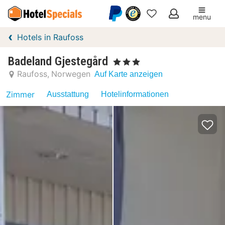
menu
Meine
Hotels in Raufoss
Favoriten
Badeland Gjestegård
, 3 Sterne
Raufoss
Norwegen
Auf Karte anzeigen
Zimmer
Ausstattung
Hotelinformationen