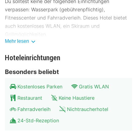
Du solltest keine der folgenden Einrichtungen
verpassen: Wasserpark (gebührenpflichtig),
Fitnesscenter und Fahrradverleih. Dieses Hotel bietet
auch kostenloses WLAN, ein Skiraum und
Grillmöglichkeiten.
Mehr lesen
Ein inbegriffenes Frühstücksbuffet wird täglich
angeboten.
Hoteleinrichtungen
Zum Angebot gehören kostenlose Zeitungen in der
Besonders beliebt
Lobby, ein Textilreinigungsservice und eine
Gepäckaufbewahrung. Vor Ort gibt es Folgendes:
Kostenloses Parken
Gratis WLAN
Parken ohne Service (kostenlos).
Restaurant
Keine Haustiere
Buche einen Aufenthalt in einem der 46 Zimmer mit
Fahrradverleih
Nichtraucherhotel
Flachbildfernseher. Ein WLAN-Internetzugang
24-Std-Rezeption
(kostenlos) ist ebenso verfügbar wie Kabelempfang.
Die Badezimmer bieten Duschen und Haartrockner. Zur