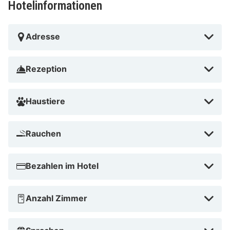
Hotelinformationen
Vidsyn Galleri Grete Kvingedal und 12 km von Gjovik
Olympiske Fjellhall entfernt.
Adresse
In der Nähe der Skipisten
Rezeption
Haustiere
Rauchen
Bezahlen im Hotel
Anzahl Zimmer