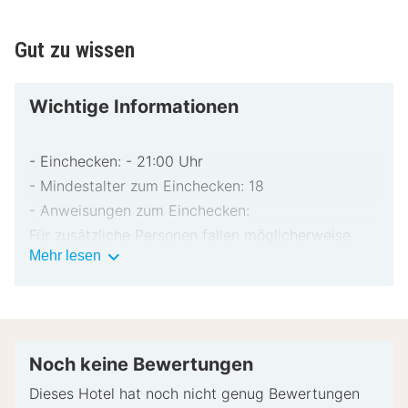
Gut zu wissen
Wichtige Informationen
- Einchecken: - 21:00 Uhr
- Mindestalter zum Einchecken: 18
- Anweisungen zum Einchecken:
Für zusätzliche Personen fallen möglicherweise
Wichtige
Mehr lesen
Gebühren an, die abhängig von den Bestimmungen
Informationen
der Unterkunft variieren können.
Beim Check-in werden ggf. ein Lichtbildausweis
und eine Kreditkarte, Debitkarte oder Kaution in
bar für unvorhergesehene Aufwendungen verlangt.
Noch keine Bewertungen
Je nach Verfügbarkeit beim Check-in wird
Dieses Hotel hat noch nicht genug Bewertungen
versucht, Sonderwünschen entgegenzukommen,