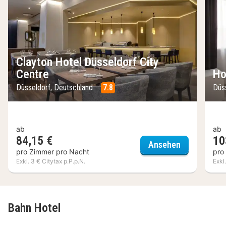
Clayton Hotel Düsseldorf City
Centre
Ho
Düsseldorf, Deutschland
7.8
Düs
ab
ab
84,15 €
10
Clayton Hote
Ansehen
pro Zimmer pro Nacht
pro
Exkl. 3 € Citytax p.P.p.N.
Exkl
Bahn Hotel