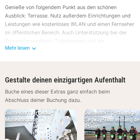
Genieße von folgendem Punkt aus den schönen
Ausblick: Terrasse. Nutz außerdem Einrichtungen und
Leistungen wie kostenloses WLAN und einen Fernseher
im öffentlichen Bereich. Auch Unterstützung bei der
Tourenplanung/beim Ticketerwerb und ein
Mehr lesen
Verkaufsautomat werden angeboten.
Gegen Gebühr wird täglich ein kontinentales Frühstück
angeboten.
Gestalte deinen einzigartigen Aufenthalt
Zum Angebot gehören ein Businesscenter, kostenlose
Buche eines dieser Extras ganz einfach beim
Zeitungen in der Lobby und mehrsprachiges Personal.
Abschluss deiner Buchung dazu.
Vor Ort gibt es Folgendes: Parken ohne Service
(kostenpflichtig).
Düsseldorf: Art:walk-
Düsseldorf: 2-stündige
Museumspass
Segway-Tour entlang de
Buche einen Aufenthalt in einem der 33 Zimmer mit
Rheins
Flachbildfernseher. Ein WLAN-Internetzugang