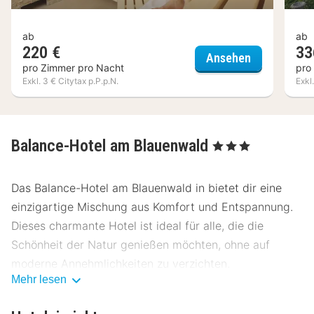
ab
ab
220 €
33
Wellness-Pr
Ansehen
pro Zimmer pro Nacht
pro
Exkl. 3 € Citytax p.P.p.N.
Exkl
Balance-Hotel am Blauenwald
, 3 Sterne
Das Balance-Hotel am Blauenwald in bietet dir eine
einzigartige Mischung aus Komfort und Entspannung.
Dieses charmante Hotel ist ideal für alle, die die
Schönheit der Natur genießen möchten, ohne auf
moderne Annehmlichkeiten zu verzichten.
Mehr lesen
Lage Balance-Hotel am Blauenwald