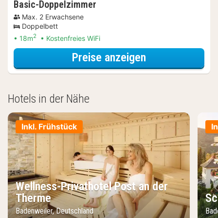
Basic-Doppelzimmer
Max. 2 Erwachsene
Doppelbett
2
18m
Kostenfreies WiFi
für Basic-Dopp
Preise anzeigen
Hotels in der Nähe
Inkl. Frühstück
I
Wellness-Privathotel Post an der
Therme
Sc
Badenweiler, Deutschland
Bad