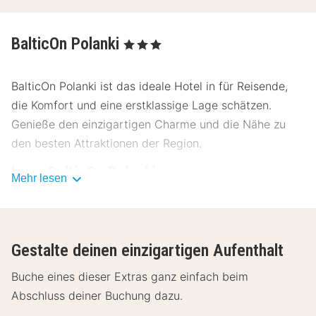
BalticOn Polanki
, 3 Sterne
BalticOn Polanki ist das ideale Hotel in für Reisende,
die Komfort und eine erstklassige Lage schätzen.
Genieße den einzigartigen Charme und die Nähe zu
den besten Attraktionen der Region.
Lage BalticOn Polanki
Mehr lesen
Das BalticOn Polanki befindet sich in einer
hervorragenden Lage, nur wenige Minuten vom
Stadtzentrum entfernt. Genieße die Nähe zu kulturellen
Gestalte deinen einzigartigen Aufenthalt
Highlights und entspannenden Parks. Die Umgebung
bietet eine Vielzahl von Museen und historischen
Buche eines dieser Extras ganz einfach beim
Sehenswürdigkeiten, die zu Fuß oder mit öffentlichen
Abschluss deiner Buchung dazu.
Verkehrsmitteln leicht erreichbar sind. Bus- und