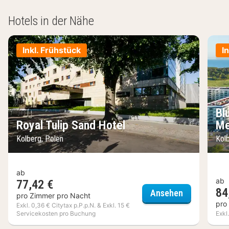
Hotels in der Nähe
Inkl. Frühstück
I
Bl
Royal Tulip Sand Hotel
Me
Kolberg, Polen
Kol
ab
ab
77,42 €
84
Royal Tulip 
Ansehen
pro Zimmer pro Nacht
pro
Exkl. 0,36 € Citytax p.P.p.N. & Exkl. 15 €
Servicekosten pro Buchung
Exkl