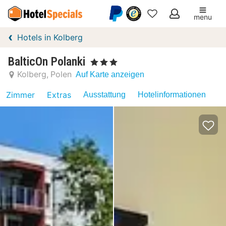
menu
Meine
Hotels in Kolberg
Favoriten
BalticOn Polanki
, 3 Sterne
Kolberg
Polen
Auf Karte anzeigen
Zimmer
Extras
Ausstattung
Hotelinformationen