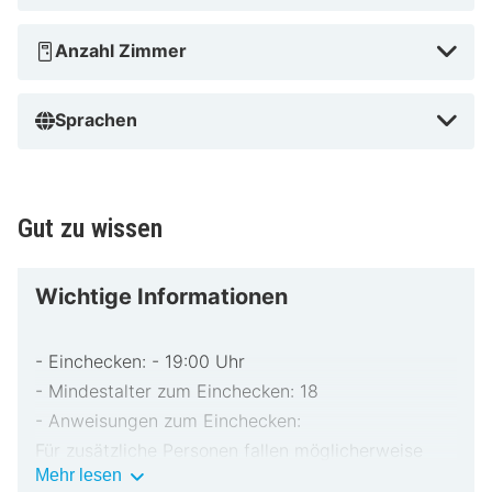
Anzahl Zimmer
Sprachen
Gut zu wissen
Wichtige Informationen
- Einchecken: - 19:00 Uhr
- Mindestalter zum Einchecken: 18
- Anweisungen zum Einchecken:
Für zusätzliche Personen fallen möglicherweise
Wichtige
Mehr lesen
Gebühren an, die abhängig von den Bestimmungen