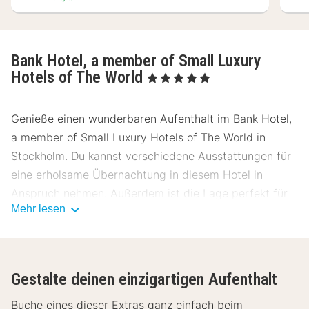
Bank Hotel, a member of Small Luxury
Hotels of The World
, 5 Sterne
Genieße einen wunderbaren Aufenthalt im Bank Hotel,
a member of Small Luxury Hotels of The World in
Stockholm. Du kannst verschiedene Ausstattungen für
eine erholsame Übernachtung in diesem Hotel in
Anspruch nehmen. Außerdem ist die Lage perfekt für
Mehr lesen
einen angenehmen Tagesausflug. Erkunde die schöne
Umgebung von Stockholm. Garantiert eine wunderbare
Zeit bei Bank Hotel, a member of Small Luxury Hotels
of The World.
Gestalte deinen einzigartigen Aufenthalt
Buche eines dieser Extras ganz einfach beim