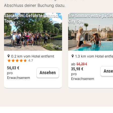
Abschluss deiner Buchung dazu.
Stockholm: Geführte Fahrrad
Tre timmars entré på Se
Tour
City Spa
0.2 km vom Hotel entfernt
1.3 km vom Hotel entfe
4.7
ab
54,20 €
56,03 €
35,98 €
Anse
Stockholm: Geführte Fahrrad T
Ansehen
pro
pro
Erwachsenem
Erwachsenem