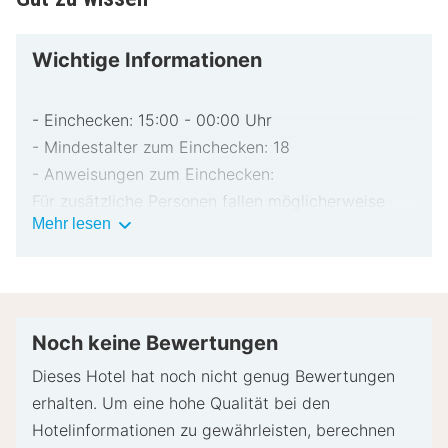
Wichtige Informationen
- Einchecken: 15:00 - 00:00 Uhr
- Mindestalter zum Einchecken: 18
- Anweisungen zum Einchecken:
Für zusätzliche Personen fallen möglicherweise
Wichtige
Mehr lesen
Gebühren an, die abhängig von den Bestimmungen
Informationen
der Unterkunft variieren können.
Beim Check-in werden ggf. ein Lichtbildausweis
und eine Kreditkarte für unvorhergesehene
Aufwendungen verlangt.
Noch keine Bewertungen
Je nach Verfügbarkeit beim Check-in wird
Dieses Hotel hat noch nicht genug Bewertungen
versucht, Sonderwünschen entgegenzukommen,
erhalten. Um eine hohe Qualität bei den
sie können jedoch nicht garantiert werden.
Hotelinformationen zu gewährleisten, berechnen
Eventuell fallen zusätzliche Gebühren an.