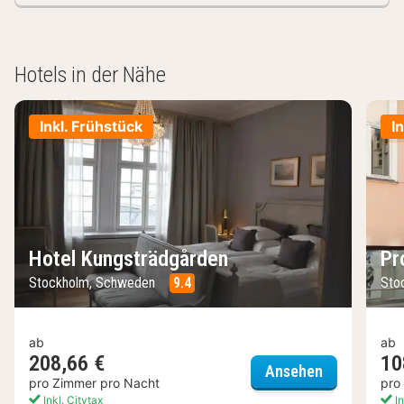
Hotels in der Nähe
Inkl. Frühstück
I
Hotel Kungsträdgården
Pr
Stockholm, Schweden
9.4
Sto
ab
ab
208,66 €
10
Hotel Kungs
Ansehen
pro Zimmer pro Nacht
pro
Inkl. Citytax
In