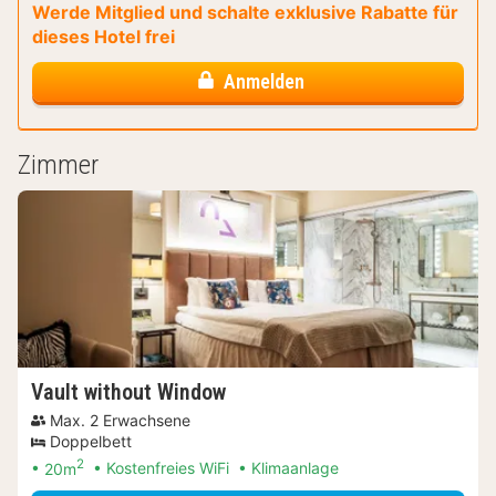
Werde Mitglied und schalte exklusive Rabatte für
dieses Hotel frei
Anmelden
Zimmer
Vault without Window
Max. 2 Erwachsene
Doppelbett
2
20m
Kostenfreies WiFi
Klimaanlage