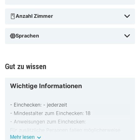
Anzahl Zimmer
Sprachen
Gut zu wissen
Wichtige Informationen
- Einchecken: - jederzeit
- Mindestalter zum Einchecken: 18
- Anweisungen zum Einchecken:
Für zusätzliche Personen fallen möglicherweise
Wichtige
Mehr lesen
Gebühren an, die abhängig von den Bestimmungen