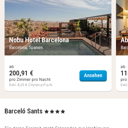
Nobu Hotel Barcelona
Ab
Barcelona, Spanien
Bar
ab
ab
200,91 €
11
Nobu Hotel 
Ansehen
pro Zimmer pro Nacht
pro
Exkl. 8,25 € Citytax p.P.p.N.
Exkl
Barceló Sants
, 4 Sterne