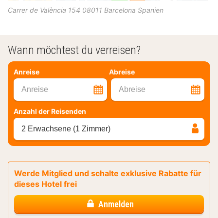
Carrer de València 154
08011
Barcelona
Spanien
Wann möchtest du verreisen?
Anreise
Abreise
Anreise
Abreise
Anzahl der Reisenden
2 Erwachsene (1 Zimmer)
Werde Mitglied und schalte exklusive Rabatte für
dieses Hotel frei
Anmelden