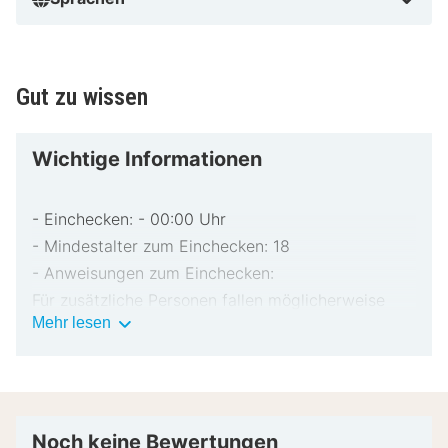
Gut zu wissen
Wichtige Informationen
- Einchecken: - 00:00 Uhr
- Mindestalter zum Einchecken: 18
- Anweisungen zum Einchecken:
Für zusätzliche Personen fallen möglicherweise
Wichtige
Mehr lesen
Gebühren an, die abhängig von den Bestimmungen
Informationen
der Unterkunft variieren können.
Beim Check-in werden ggf. ein Lichtbildausweis
und eine Kreditkarte, Debitkarte oder Kaution in
bar für unvorhergesehene Aufwendungen verlangt.
Noch keine Bewertungen