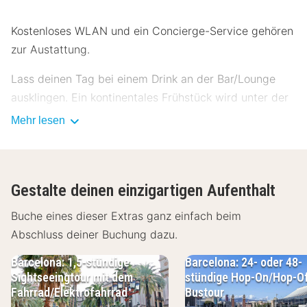
Kostenloses WLAN und ein Concierge-Service gehören
zur Austattung.
Lass deinen Tag bei einem Drink an der Bar/Lounge
ausklingen. Ein kontinentales Frühstück wird unter der
Woche von 07:30 Uhr bis 10:30 Uhr und am
Mehr lesen
Wochenende von 08:00 Uhr bis 11:00 Uhr gegen
Gebühr angeboten.
Zum Angebot gehören kostenlose Zeitungen in der
Gestalte deinen einzigartigen Aufenthalt
Lobby, ein Textilreinigungsservice und eine rund um
Buche eines dieser Extras ganz einfach beim
die Uhr besetzte Rezeption.
Abschluss deiner Buchung dazu.
Fühl dich in einem der 48 klimatisierten Zimmer mit
Barcelona: 1,5-stündige
Barcelona: 24- oder 48-
Minibar wie zu Hause. Ein WLAN-Internetzugang
Sightseeingtour mit dem
stündige Hop-On/Hop-Of
(kostenlos) ist ebenso verfügbar wie Digitalempfang.
Fahrrad/Elektrofahrrad
Bustour
Die Badezimmer bieten Badewannen oder Duschen und