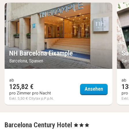
NH Barcelona Eixample
Su
Barcelona, Spanien
Bar
ab
ab
125,82 €
13
NH Barcelon
Ansehen
pro Zimmer pro Nacht
pro
Exkl. 5,50 € Citytax p.P.p.N.
Exkl
Barcelona Century Hotel
, 3 Sterne