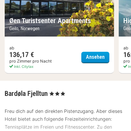
Øen Turistsenter Apartments
Hi
Geilo, Norwegen
Gei
ab
ab
136,17 €
16
Øen Turists
Ansehen
pro Zimmer pro Nacht
pro
Inkl. Citytax
In
Bardøla Fjelltun
, 3 Sterne
Freu dich auf den direkten Pistenzugang. Aber dieses
Hotel bietet auch folgende Freizeiteinrichtungen:
Tennisplätze im Freien und Fitnesscenter. Zu den