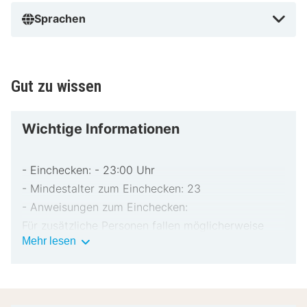
Sprachen
Gut zu wissen
Wichtige Informationen
- Einchecken: - 23:00 Uhr
- Mindestalter zum Einchecken: 23
- Anweisungen zum Einchecken:
Für zusätzliche Personen fallen möglicherweise
Wichtige
Mehr lesen
Gebühren an, die abhängig von den Bestimmungen
Informationen
der Unterkunft variieren können.
Beim Check-in werden ggf. ein Lichtbildausweis
und eine Kreditkarte, Debitkarte oder Kaution in