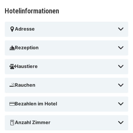
Flughafen Gardermoen (OSL) – 232,2 km
Hotelinformationen
Bardøla Fjelltun in Geilo liegt in der Nähe von Skiliften,
einen 4-minütigen Fußmarsch von Arnetrekket und eine
Adresse
2-minütige Fahrt von Geilo Ski entfernt. Dieses Hotel
für Familien ist 1,5 km von Geilolia Summer Park und
Rezeption
1,5 km von B Fugleleiken entfernt.
Arnetrekket in der Nähe
Haustiere
Rauchen
Bezahlen im Hotel
Anzahl Zimmer