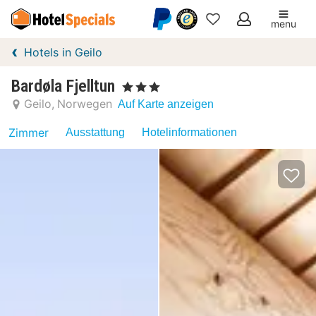
menu
Meine
Hotels in Geilo
Favoriten
Bardøla Fjelltun
, 3 Sterne
Geilo
Norwegen
Auf Karte anzeigen
Zimmer
Ausstattung
Hotelinformationen