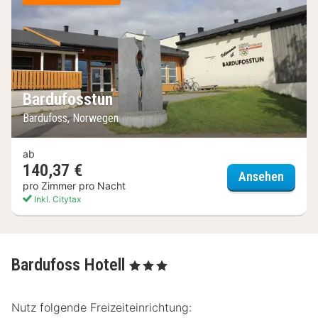
Bardufosstun
Bardufoss, Norwegen
ab
140,37 €
Bardu
Ansehen
pro Zimmer pro Nacht
Inkl. Citytax
Bardufoss Hotell
, 3 Sterne
Nutz folgende Freizeiteinrichtung: