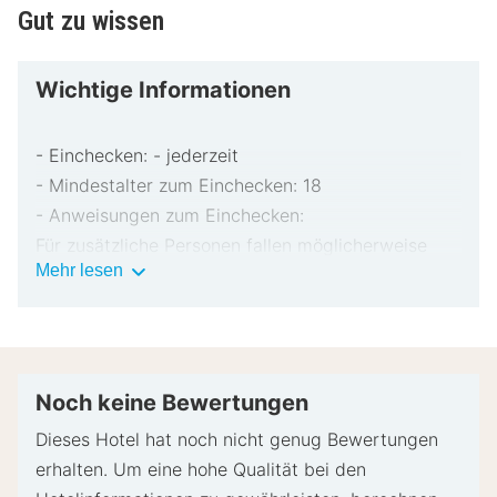
Gut zu wissen
Wichtige Informationen
- Einchecken: - jederzeit
- Mindestalter zum Einchecken: 18
- Anweisungen zum Einchecken:
Für zusätzliche Personen fallen möglicherweise
Wichtige
Mehr lesen
Gebühren an, die abhängig von den Bestimmungen
Informationen
der Unterkunft variieren können.
Beim Check-in werden ggf. ein Lichtbildausweis
und eine Kreditkarte, Debitkarte oder Kaution in
bar für unvorhergesehene Aufwendungen verlangt.
Noch keine Bewertungen
Je nach Verfügbarkeit beim Check-in wird
Dieses Hotel hat noch nicht genug Bewertungen
versucht, Sonderwünschen entgegenzukommen,
erhalten. Um eine hohe Qualität bei den
sie können jedoch nicht garantiert werden.