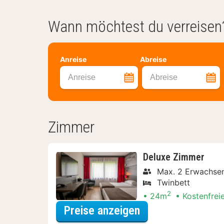
Wann möchtest du verreisen
Anreise
Abreise
Anreise
Abreise
Zimmer
Deluxe Zimmer
Max. 2 Erwachsen
Twinbett
2
24m
Kostenfrei
für Parken Specia
Preise anzeigen