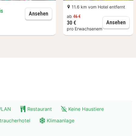
rse von echten Profis nehmen. Vom Bastion Deluxe Ho
11.6 km vom Hotel entfernt
is
!
Zugang zum Fitnesscenter
Ansehen
ab
46 €
1 Ta
Ansehen
30 €
pro Erwachsenem
 WLAN
Restaurant
Keine Haustiere
traucherhotel
Klimaanlage