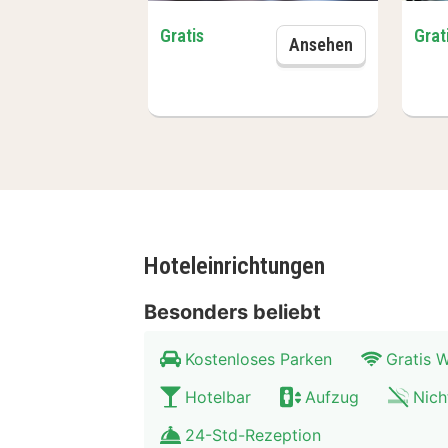
am Lido Wasserski und Wakeboard-Ku
Gratis
Grat
schnell das Zentrum von Amsterdam
Parkplatz
Ansehen
Hoteleinrichtungen
Besonders beliebt
Kostenloses Parken
Gratis
Hotelbar
Aufzug
Nich
24-Std-Rezeption