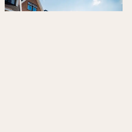
Bastion Hotel Apeldoorn Het Loo
Apeldoorn
,
Niederlande
7.6
/10
Luxuriöses Hotel
Swimmbad
In der Nähe von Paleis het Loo
Hotels in der Nähe