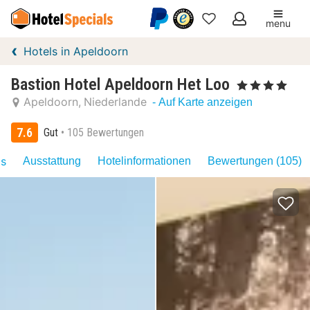
menu
Meine
Hotels in Apeldoorn
Favoriten
Bastion Hotel Apeldoorn Het Loo
, 4 Sterne
Apeldoorn
Niederlande
- Auf Karte anzeigen
7.6
Gut
105 Bewertungen
as
Ausstattung
Hotelinformationen
Bewertungen (105)