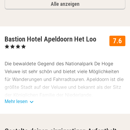
Alle anzeigen
Bastion Hotel Apeldoorn Het Loo
7.6
, 4 Sterne
Die bewaldete Gegend des Nationalpark De Hoge
Veluwe ist sehr schön und bietet viele Möglichkeiten
für Wanderungen und Fahrradtouren. Apeldoorn ist die
größte Stadt auf der Veluwe und bekannt als der Sitz
der Königlichen Familie der Niederlande.
Mehr lesen
Das Hotel hat Deluxezimmer, Junior-Suiten und Suiten.
Die Deluxezimmer sind ausgestattet mit einem TV,
Radio, Minibar und einem Kaffee- und Theekocher. Das