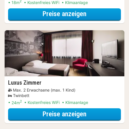
2
18m
Kostenfreies WiFi
Klimaanlage
für Parken Spec
Preise anzeigen
Luxus Zimmer
Max. 2 Erwachsene (max. 1 Kind)
Twinbett
2
24m
Kostenfreies WiFi
Klimaanlage
für Parken Spec
Preise anzeigen