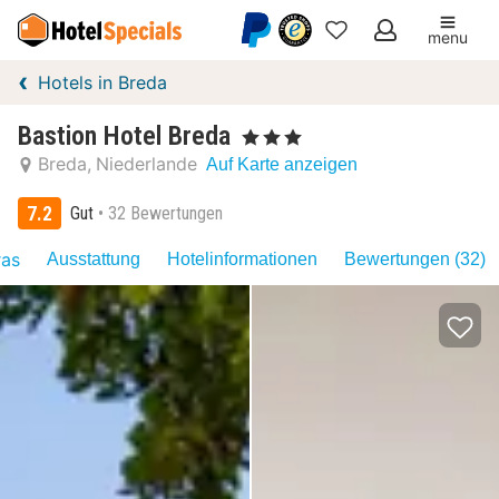
menu
Meine
Hotels in Breda
Favoriten
Bastion Hotel Breda
, 3 Sterne
Breda
Niederlande
Auf Karte anzeigen
7.2
Gut
32 Bewertungen
ras
Ausstattung
Hotelinformationen
Bewertungen (32)