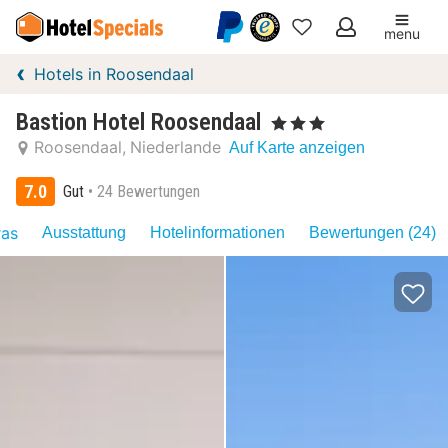
menu
Meine
Hotels in Roosendaal
Favoriten
Bastion Hotel Roosendaal
, 3 Sterne
Roosendaal
Niederlande
Auf Karte anzeigen
7.0
Gut
24 Bewertungen
ras
Ausstattung
Hotelinformationen
Bewertungen (24)