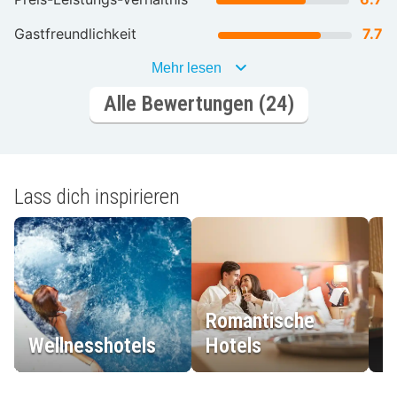
Gastfreundlichkeit
7.7
Mehr lesen
Alle Bewertungen (24)
Lass dich inspirieren
Romantische
Wellnesshotels
Hotels
L