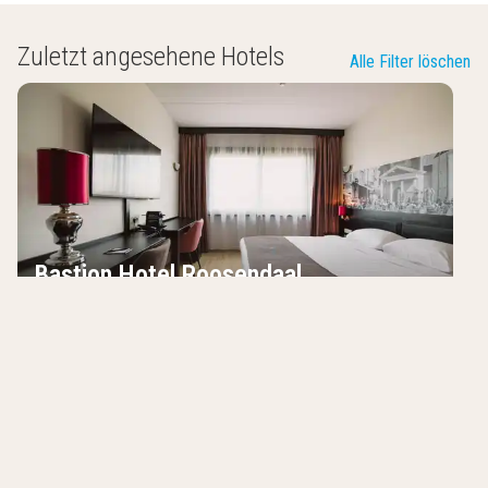
Zuletzt angesehene Hotels
Alle Filter löschen
Bastion Hotel Roosendaal
Roosendaal
,
Niederlande
7.0
/10
Ausgezeichnete Lage
Restaurant mit Sonnenterrasse
In der Nähe von dem Designer Outlet
Rosada