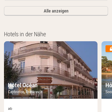
Alle anzeigen
Hotels in der Nähe
Hôtel Océan
Hô
Capbreton, Frankreich
Soo
ab