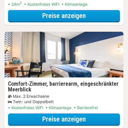
2
24m
Kostenfreies WiFi
Klimaanlage
für Comfort-Zi
Preise anzeigen
Comfort-Zimmer, barrierearm, eingeschränkter
Meerblick
Max. 2 Erwachsene
Twin- und Doppelbett
Kostenfreies WiFi
Klimaanlage
Barrierefrei
für Comfort-Zi
Preise anzeigen