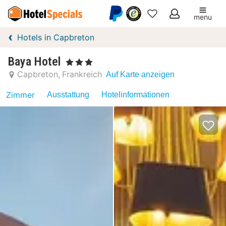
menu
Meine
Hotels in Capbreton
Favoriten
Baya Hotel
, 3 Sterne
Capbreton
Frankreich
Auf Karte anzeigen
Zimmer
Ausstattung
Hotelinformationen