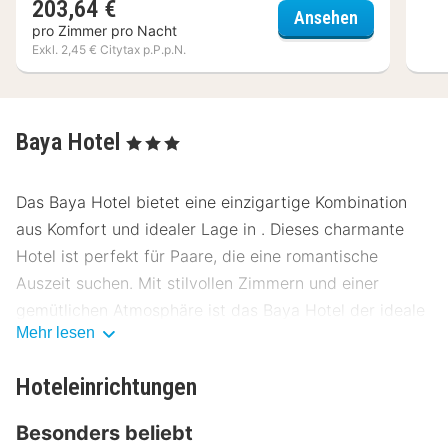
203,64 €
Hôtel Océan
Ansehen
pro Zimmer pro Nacht
Exkl. 2,45 € Citytax p.P.p.N.
Baya Hotel
, 3 Sterne
Das Baya Hotel bietet eine einzigartige Kombination
aus Komfort und idealer Lage in . Dieses charmante
Hotel ist perfekt für Paare, die eine romantische
Auszeit suchen. Mit stilvollen Zimmern und einer
gemütlichen Atmosphäre ist das Baya Hotel der ideale
Mehr lesen
Rückzugsort.
Lage Baya Hotel
Hoteleinrichtungen
Das Baya Hotel liegt im Herzen von , nur wenige
Besonders beliebt
Gehminuten vom Stadtzentrum entfernt. Die Lage ist