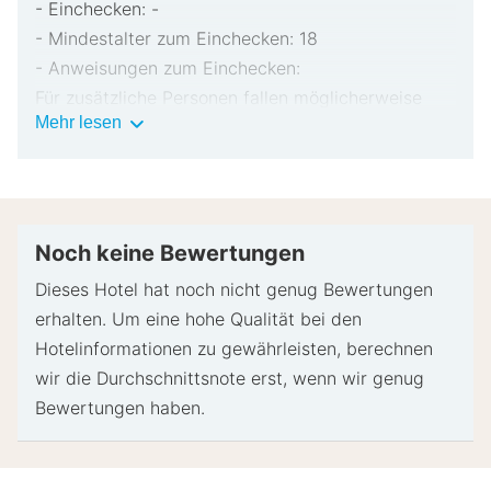
- Einchecken: -
- Mindestalter zum Einchecken: 18
- Anweisungen zum Einchecken:
Für zusätzliche Personen fallen möglicherweise
Wichtige
Mehr lesen
Gebühren an, die abhängig von den Bestimmungen
Informationen
der Unterkunft variieren können.
Beim Check-in werden ggf. ein Lichtbildausweis
und eine Kreditkarte, Debitkarte oder Kaution in
bar für unvorhergesehene Aufwendungen verlangt.
Noch keine Bewertungen
Je nach Verfügbarkeit beim Check-in wird
Dieses Hotel hat noch nicht genug Bewertungen
versucht, Sonderwünschen entgegenzukommen,
erhalten. Um eine hohe Qualität bei den
sie können jedoch nicht garantiert werden.
Hotelinformationen zu gewährleisten, berechnen
Eventuell fallen zusätzliche Gebühren an.
wir die Durchschnittsnote erst, wenn wir genug
Diese Unterkunft akzeptiert Kreditkarten; Bargeld
Bewertungen haben.
wird nicht akzeptiert.
Bargeldlose Transaktionen sind verfügbar
Diese Unterkunft ist mit Sicherheitseinrichtungen