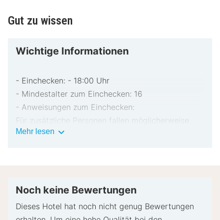
Gut zu wissen
Wichtige Informationen
- Einchecken: - 18:00 Uhr
- Mindestalter zum Einchecken: 16
- Anweisungen zum Einchecken:
Für zusätzliche Personen fallen möglicherweise
Wichtige
Mehr lesen
Gebühren an, die abhängig von den Bestimmungen
Informationen
der Unterkunft variieren können.
Beim Check-in werden ggf. ein Lichtbildausweis
und eine Kaution in bar für unvorhergesehene
Aufwendungen verlangt.
Noch keine Bewertungen
Je nach Verfügbarkeit beim Check-in wird
Dieses Hotel hat noch nicht genug Bewertungen
versucht, Sonderwünschen entgegenzukommen,
erhalten. Um eine hohe Qualität bei den