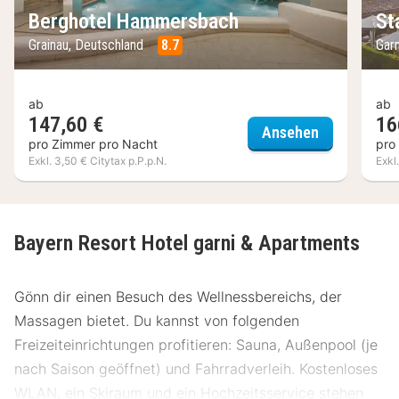
Berghotel Hammersbach
St
Grainau, Deutschland
8.7
Gar
ab
ab
147,60 €
16
Berghotel 
Ansehen
pro Zimmer pro Nacht
pro
Exkl. 3,50 € Citytax p.P.p.N.
Exkl
Bayern Resort Hotel garni & Apartments
Gönn dir einen Besuch des Wellnessbereichs, der
Massagen bietet. Du kannst von folgenden
Freizeiteinrichtungen profitieren: Sauna, Außenpool (je
nach Saison geöffnet) und Fahrradverleih. Kostenloses
WLAN, ein Skiraum und ein Hochzeitsservice stehen