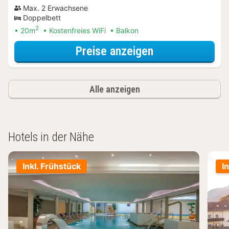
Max. 2 Erwachsene
Doppelbett
2
20m
Kostenfreies WiFi
Balkon
für Comfort-Z
Preise anzeigen
Alle anzeigen
Hotels in der Nähe
Inkl. Frühstück
I