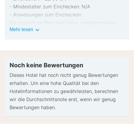
- Mindestalter zum Einchecken: N/A
- Anweisungen zum Einchecken:
Für zusätzliche Personen fallen möglicherweise
Wichtige
Mehr lesen
Gebühren an, die abhängig von den Bestimmungen
Informationen
der Unterkunft variieren können.
Beim Check-in werden ggf. ein Lichtbildausweis
und eine Kreditkarte, Debitkarte oder Kaution in
bar für unvorhergesehene Aufwendungen verlangt.
Noch keine Bewertungen
Je nach Verfügbarkeit beim Check-in wird
Dieses Hotel hat noch nicht genug Bewertungen
versucht, Sonderwünschen entgegenzukommen,
erhalten. Um eine hohe Qualität bei den
sie können jedoch nicht garantiert werden.
Hotelinformationen zu gewährleisten, berechnen
Eventuell fallen zusätzliche Gebühren an.
wir die Durchschnittsnote erst, wenn wir genug
Bitte wende dich im Voraus an die Unterkunft, um
Bewertungen haben.
ein Babybett und ein Zustellbett zu reservieren
Diese Unterkunft akzeptiert Kreditkarten und
Bargeld.