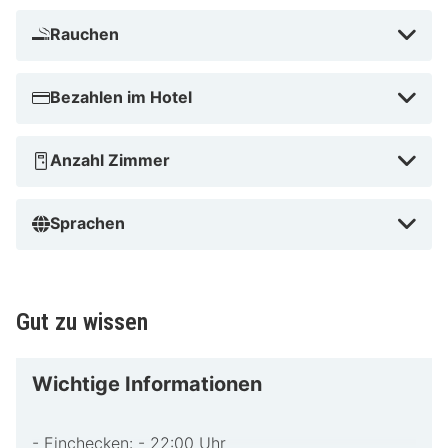
Kulturzentrum Burg Wels. Dieses Hotel ist 1,4 km von
Rauchen
Burg Wels und 1,5 km von Stadtmuseum Wels Minoriten
Archäologische Sammlung entfernt.
Bezahlen im Hotel
Haus der Salome Alt in der Nähe
Anzahl Zimmer
Sprachen
Gut zu wissen
Wichtige Informationen
- Einchecken: - 22:00 Uhr