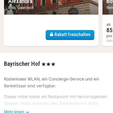
Alexandra
Bo
Wels, Österreich
Wels
ab
85
Rabatt freischalten
pro
Exkl
Bayrischer Hof
, 3 Sterne
Kostenloses WLAN, ein Concierge-Service und ein
Bankettsaal sind verfügbar.
Dieses Hotel bietet ein Restaurant mit hervorragenden
Speisen. Nutz alternativ den Zimmerservice (bitte
Zeiten beachten). Deinen Durst kannst du an der
Mehr lesen