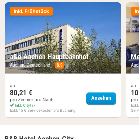
Inkl. Frühstück
I
a&o Aachen Hauptbahnhof
Me
Aachen, Deutschland
6.9
Aac
ab
ab
80,21 €
10
a&o Aachen
Ansehen
pro Zimmer pro Nacht
pro
Inkl. Citytax
Exkl
Exkl. 15 € Servicekosten pro Buchung
Serv