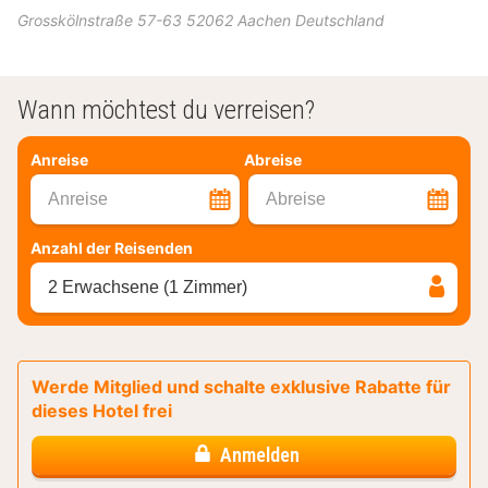
Grosskölnstraße 57-63
52062
Aachen
Deutschland
Wann möchtest du verreisen?
Anreise
Abreise
Anreise
Abreise
Anzahl der Reisenden
2 Erwachsene (1 Zimmer)
Werde Mitglied und schalte exklusive Rabatte für
dieses Hotel frei
Anmelden