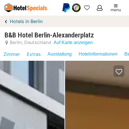
menu
Meine
Hotels in Berlin
Favoriten
B&B Hotel Berlin-Alexanderplatz
Berlin
Deutschland
Auf Karte anzeigen
Zimmer
Extras
Ausstattung
Hotelinformationen
Be