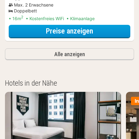
Max. 2 Erwachsene
Doppelbett
2
16m
Kostenfreies WiFi
Klimaanlage
für Entdecke di
Preise anzeigen
Alle anzeigen
Hotels in der Nähe
I