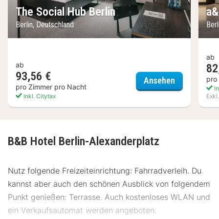
The Social Hub Berlin
a&
Berlin, Deutschland
Ber
ab
ab
82
93,56 €
The Social H
pro
Ansehen
pro Zimmer pro Nacht
In
Inkl. Citytax
Exkl
B&B Hotel Berlin-Alexanderplatz
Nutz folgende Freizeiteinrichtung: Fahrradverleih. Du
kannst aber auch den schönen Ausblick von folgendem
Punkt genießen: Terrasse. Auch kostenloses WLAN und
ein Verkaufsautomat werden angeboten.