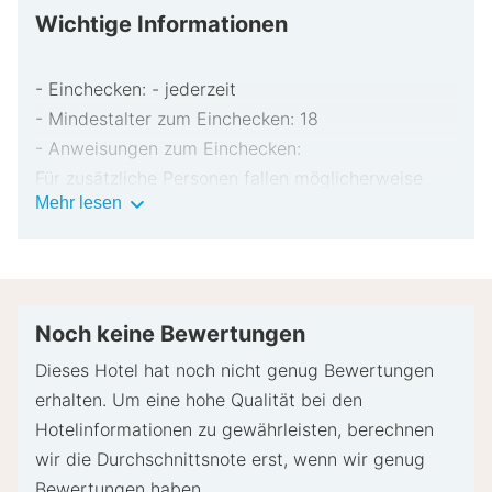
Wichtige Informationen
- Einchecken: - jederzeit
- Mindestalter zum Einchecken: 18
- Anweisungen zum Einchecken:
Für zusätzliche Personen fallen möglicherweise
Wichtige
Mehr lesen
Gebühren an, die abhängig von den Bestimmungen
Informationen
der Unterkunft variieren können.
Beim Check-in werden ggf. ein Lichtbildausweis
und eine Kreditkarte, Debitkarte oder Kaution in
bar für unvorhergesehene Aufwendungen verlangt.
Noch keine Bewertungen
Je nach Verfügbarkeit beim Check-in wird
Dieses Hotel hat noch nicht genug Bewertungen
versucht, Sonderwünschen entgegenzukommen,
erhalten. Um eine hohe Qualität bei den
sie können jedoch nicht garantiert werden.
Hotelinformationen zu gewährleisten, berechnen
Eventuell fallen zusätzliche Gebühren an.
wir die Durchschnittsnote erst, wenn wir genug
Diese Unterkunft akzeptiert Kreditkarten und
Bewertungen haben.