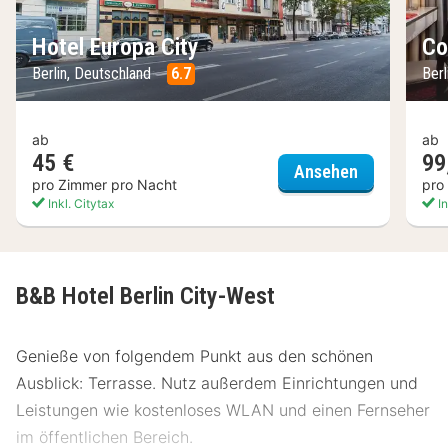
Hotel Europa City
Co
Berlin, Deutschland
6.7
Ber
ab
ab
45 €
99
Hotel Europa
Ansehen
pro Zimmer pro Nacht
pro
Inkl. Citytax
In
B&B Hotel Berlin City-West
Genieße von folgendem Punkt aus den schönen
Ausblick: Terrasse. Nutz außerdem Einrichtungen und
Leistungen wie kostenloses WLAN und einen Fernseher
im öffentlichen Bereich.