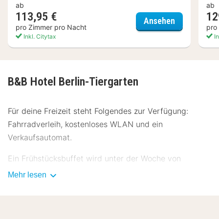
ab
ab
113,95 €
12
Townhouse B
Ansehen
pro Zimmer pro Nacht
pro
Inkl. Citytax
In
B&B Hotel Berlin-Tiergarten
Für deine Freizeit steht Folgendes zur Verfügung:
Fahrradverleih, kostenloses WLAN und ein
Verkaufsautomat.
Ein Frühstücksbuffet wird unter der Woche von
06:00 Uhr bis 10:00 Uhr gegen Gebühr angeboten.
Mehr lesen
Zum Angebot gehören ein Aufzug und ein
Verkaufsautomat. Vor Ort gibt es Folgendes: Parken
ohne Service (kostenpflichtig).