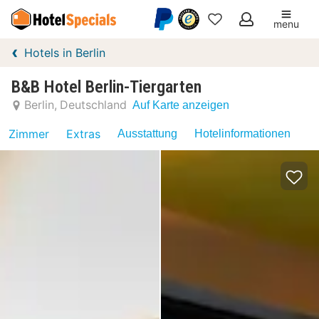
menu
Meine
Hotels in Berlin
Favoriten
B&B Hotel Berlin-Tiergarten
Berlin
Deutschland
Auf Karte anzeigen
Zimmer
Extras
Ausstattung
Hotelinformationen