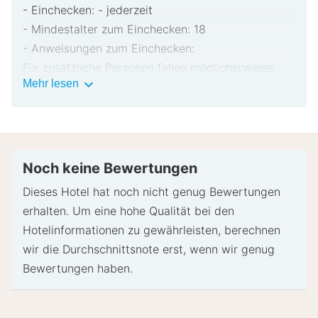
- Einchecken: - jederzeit
- Mindestalter zum Einchecken: 18
- Anweisungen zum Einchecken:
Für zusätzliche Personen fallen möglicherweise
Wichtige
Mehr lesen
Gebühren an, die abhängig von den Bestimmungen
Informationen
der Unterkunft variieren können.
Beim Check-in werden ggf. ein Lichtbildausweis
und eine Kreditkarte, Debitkarte oder Kaution in
bar für unvorhergesehene Aufwendungen verlangt.
Noch keine Bewertungen
Je nach Verfügbarkeit beim Check-in wird
Dieses Hotel hat noch nicht genug Bewertungen
versucht, Sonderwünschen entgegenzukommen,
erhalten. Um eine hohe Qualität bei den
sie können jedoch nicht garantiert werden.
Hotelinformationen zu gewährleisten, berechnen
Eventuell fallen zusätzliche Gebühren an.
wir die Durchschnittsnote erst, wenn wir genug
Diese Unterkunft akzeptiert Kreditkarten,
Bewertungen haben.
Debitkarten und Bargeld.
- Spezielle Anweisungen: