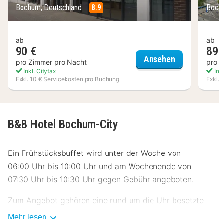
Bochum, Deutschland
8.9
Boc
ab
ab
90 €
89
Four Points
Ansehen
pro Zimmer pro Nacht
pro
Inkl. Citytax
In
Exkl. 10 € Servicekosten pro Buchung
Exkl
B&B Hotel Bochum-City
Ein Frühstücksbuffet wird unter der Woche von
06:00 Uhr bis 10:00 Uhr und am Wochenende von
07:30 Uhr bis 10:30 Uhr gegen Gebühr angeboten.
Zum Angebot gehören eine rund um die Uhr besetzte
Rezeption und ein Aufzug. Vor Ort gibt es Folgendes:
Mehr lesen