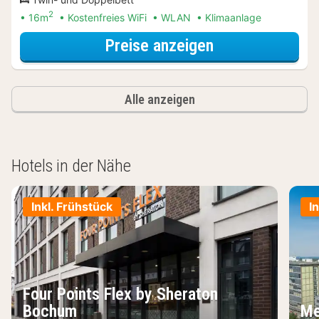
2
16m
Kostenfreies WiFi
WLAN
Klimaanlage
für Zweibettzi
Preise anzeigen
Alle anzeigen
Hotels in der Nähe
Inkl. Frühstück
I
Four Points Flex by Sheraton
Bochum
Me