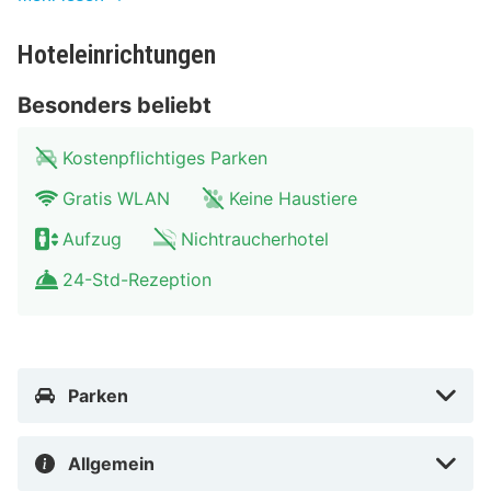
Parken ohne Service (kostenpflichtig).
Hoteleinrichtungen
Fühl dich in einem der 145 klimatisierten Zimmer mit
Flachbildfernseher wie zu Hause. Ein WLAN-
Besonders beliebt
Internetzugang (kostenlos) ist ebenso verfügbar wie
Satellitenempfang. Die Badezimmer bieten Duschen
Kostenpflichtiges Parken
und Haartrockner. Zu den Highlights gehören
Gratis WLAN
Keine Haustiere
Schreibtische und die Zimmer werden täglich sauber
Aufzug
Nichtraucherhotel
gemacht.
24-Std-Rezeption
Entfernungen werden bis auf 0,1 Kilometer gerundet.
Jahrhunderthalle Bochum – 0,7 km Anneliese Brost
Musikforum Ruhr – 1,2 km Pfarrkirche St. Peter und
Paul – 1,5 km Bermuda3Eck – 1,5 km Deutsches
Parken
Bergbau-Museum – 1,8 km Zeiss Planetarium Bochum –
2 km Tierpark und Fossilium Bochum – 2,3 km
Allgemein
RuhrCongress Bochum – 2,8 km Vonovia Ruhrstadion –