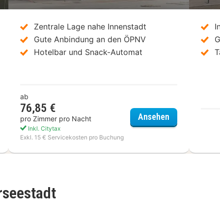
Zentrale Lage nahe Innenstadt
I
Gute Anbindung an den ÖPNV
G
Hotelbar und Snack-Automat
T
ab
76,85 €
na Hotel Bremen by LESA
a&o Bremen H
Ansehen
pro Zimmer pro Nacht
Inkl. Citytax
Exkl. 15 € Servicekosten pro Buchung
seestadt