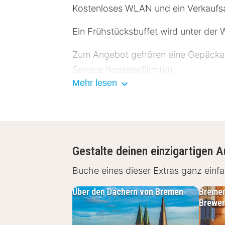
Kostenloses WLAN und ein Verkaufs
Ein Frühstücksbuffet wird unter de
Zum Angebot gehören eine Gepäckauf
Service (kostenpflichtig).
Mehr lesen
Fühl dich in einem der 115 klimatisi
ebenso verfügbar wie Digitalempfan
Schreibtische und die Zimmer werde
Entfernungen werden bis auf 0,1 Kil
Gestalte deinen einzigartigen A
Harbour Museum Speicher XI – 1,5 k
Buche eines dieser Extras ganz ein
km Mühle am Wall – 2 km Casino Br
- Museum for modern Art – 2,3 km L
Über den Dächern von Bremen
Bremen
Brewer
bevorzugte Flughafen für B&B Hotel