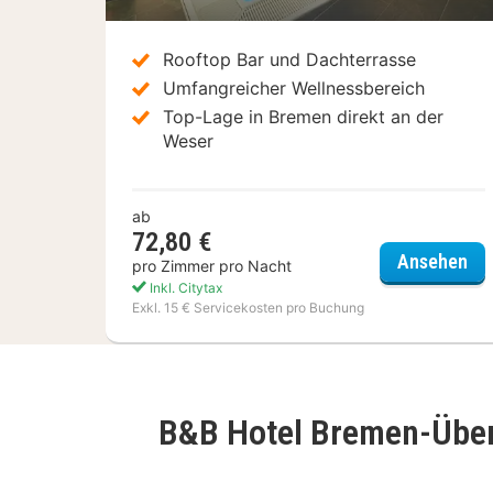
Rooftop Bar und Dachterrasse
Umfangreicher Wellnessbereich
Top-Lage in Bremen direkt an der
Weser
ab
72,80 €
Ne
Ansehen
pro Zimmer pro Nacht
Inkl. Citytax
Exkl. 15 € Servicekosten pro Buchung
B&B Hotel Bremen-Über