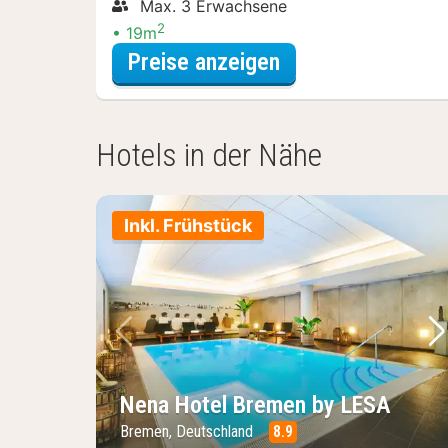
Max. 3 Erwachsene
2
19m
für Entdecke die 
Preise anzeigen
Hotels in der Nähe
Inkl. Frühstück
Vorheriges Bild
Nä
Nena Hotel Bremen by LESA
Bremen, Deutschland
8.9