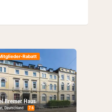
Mitglieder-Rabatt
Bild
rheriges Bild
Nächstes Bild
el Bremer Haus
n, Deutschland
7.6