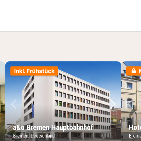
Stadt Special
Inkl. Frühstück
chstes Bild
Vorheriges Bild
Nächstes 
Vo
a&o Bremen Hauptbahnhof
Hot
Bremen, Deutschland
Breme