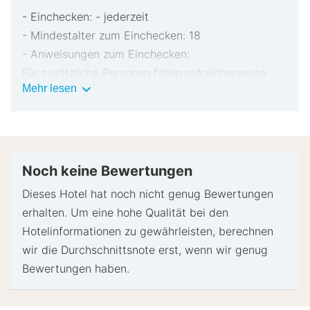
- Einchecken: - jederzeit
- Mindestalter zum Einchecken: 18
- Anweisungen zum Einchecken:
Für zusätzliche Personen fallen möglicherweise
Wichtige
Mehr lesen
Gebühren an, die abhängig von den Bestimmungen
Informationen
der Unterkunft variieren können.
Beim Check-in werden ggf. ein Lichtbildausweis
und eine Kreditkarte, Debitkarte oder Kaution in
bar für unvorhergesehene Aufwendungen verlangt.
Noch keine Bewertungen
Je nach Verfügbarkeit beim Check-in wird
Dieses Hotel hat noch nicht genug Bewertungen
versucht, Sonderwünschen entgegenzukommen,
erhalten. Um eine hohe Qualität bei den
sie können jedoch nicht garantiert werden.
Hotelinformationen zu gewährleisten, berechnen
Eventuell fallen zusätzliche Gebühren an.
wir die Durchschnittsnote erst, wenn wir genug
Diese Unterkunft akzeptiert Kreditkarten; Bargeld
Bewertungen haben.
wird nicht akzeptiert.
Bitte beachte, dass kulturelle Normen und