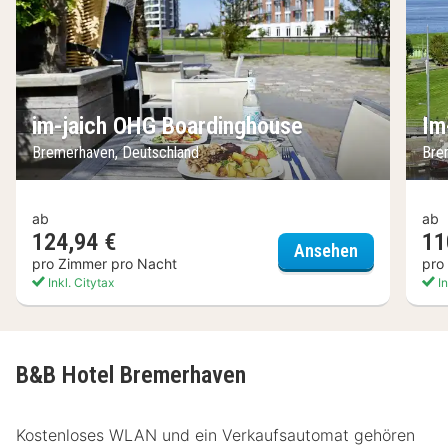
im-jaich OHG Boardinghouse
Im
Bremerhaven, Deutschland
Bre
ab
ab
124,94 €
11
im-jaich OH
Ansehen
pro Zimmer pro Nacht
pro
Inkl. Citytax
In
B&B Hotel Bremerhaven
Kostenloses WLAN und ein Verkaufsautomat gehören