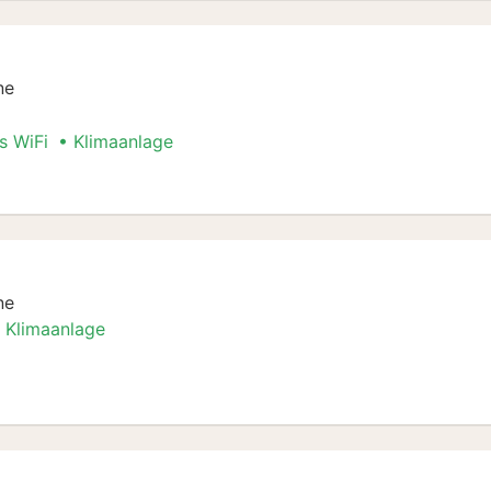
ne
s WiFi
Klimaanlage
ne
Klimaanlage
er