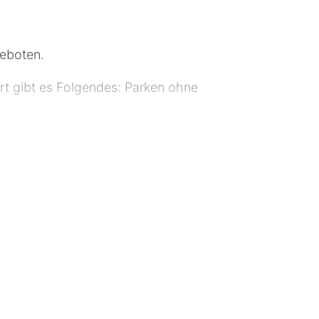
geboten.
t gibt es Folgendes: Parken ohne
 WLAN-Internetzugang (kostenlos)
 gehören Schreibtische und die
rkunde Chemnitz – 0,9 km
1 km Neue Sächsische Galerie – 1
m Stadthalle Kultur- und
t – 1,3 km Opernhaus Chemnitz – 1,5
fen Dresden (DRS) – 79,8 km