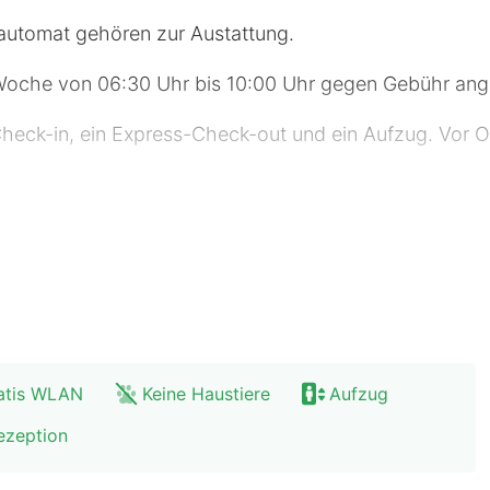
automat gehören zur Austattung.
r Woche von 06:30 Uhr bis 10:00 Uhr gegen Gebühr an
eck-in, ein Express-Check-out und ein Aufzug. Vor Or
ierten Zimmer mit Flachbildfernseher wie zu Hause. Ein
 bieten Duschen und Haartrockner. Zu den Highlights
t sauber gemacht.
ometer gerundet. Uferstrand – 0,5 km Museum für Natu
rche – 1 km Museum Gunzenhauser – 1 km DAStietz – 
atis WLAN
Keine Haustiere
Aufzug
 Roter Turm – 1 km Industriemuseum Chemnitz – 1,1 k
s Museum für Archäologie – 1,2 km Karl-Marx-Monumen
ezeption
km Der nächstgelegene größere Flughafen ist Flugha