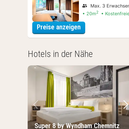
Max. 3 Erwachse
2
20m
Kostenfrei
für Vierbettzimm
Preise anzeigen
Hotels in der Nähe
Vorheriges Bild
Nä
Super 8 by Wyndham Chemnitz