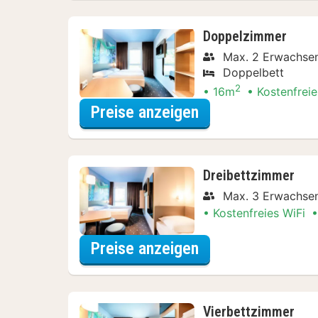
Doppelzimmer
Max. 2 Erwachse
Doppelbett
2
16m
Kostenfreie
für Doppelzimmer
Preise anzeigen
Dreibettzimmer
Max. 3 Erwachse
Kostenfreies WiFi
für Dreibettzimm
Preise anzeigen
Vierbettzimmer