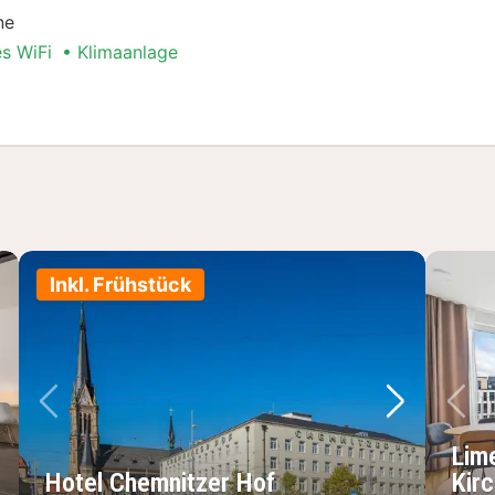
ne
es WiFi
Klimaanlage
er
Inkl. Frühstück
chstes Bild
Vorheriges Bild
Nächstes 
Vo
Lim
Hotel Chemnitzer Hof
Kir