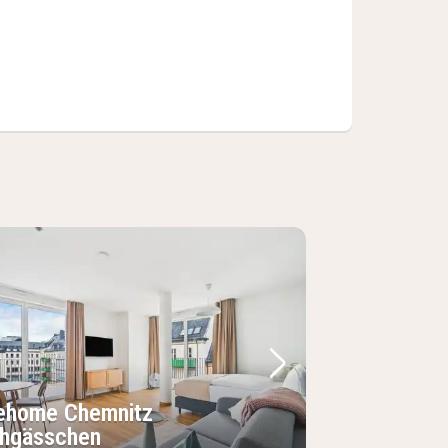
Bild
rheriges Bild
Nächstes Bild
ehome Chemnitz
chgässchen