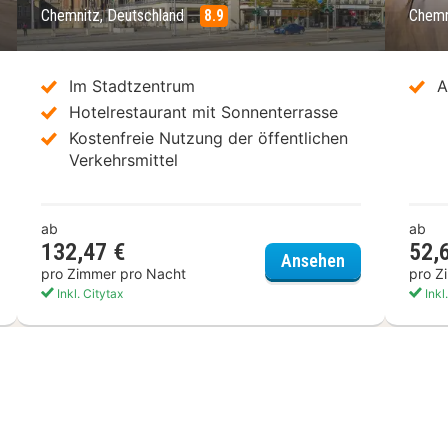
Chemnitz, Deutschland
8.9
Chemn
Im Stadtzentrum
A
Hotelrestaurant mit Sonnenterrasse
Kostenfreie Nutzung der öffentlichen
Verkehrsmittel
ab
ab
132,47 €
52,
per 8 by Wyndham Chemnitz
Hotel Chemnit
Ansehen
pro Zimmer pro Nacht
pro Z
Inkl. Citytax
Inkl