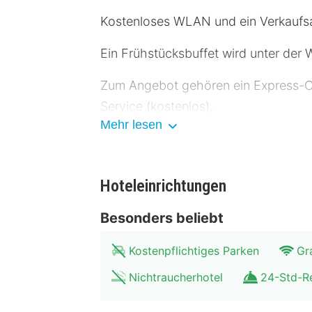
Kostenloses WLAN und ein Verkaufs
Ein Frühstücksbuffet wird unter de
Zum Angebot gehören ein Express-Ch
Service (kostenlos).
Mehr lesen
Fühl dich in einem der 105 klimatis
steht zur Verfügung. Die Badezimmer
Zimmer werden einmal pro Aufenthal
Hoteleinrichtungen
Entfernungen werden bis auf 0,1 Kil
Besonders beliebt
Schlossbergmuseum – 1 km Schlosski
Kostenpflichtiges Parken
Gr
km Henry Van de Velde Museum – 1 km
Kongreßzentrum – 1,2 km Staatliche
Nichtraucherhotel
24-Std-R
km Kunstsammlungen Chemnitz – 1,6 