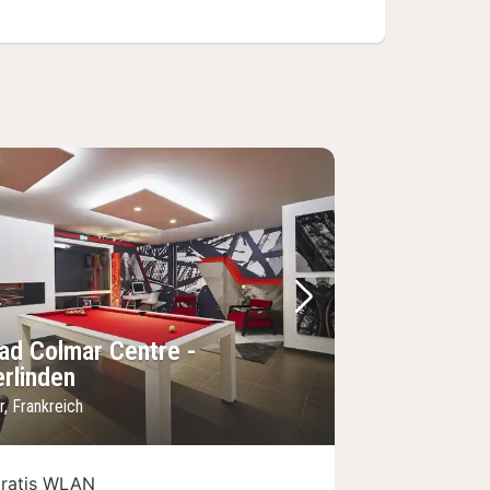
Bild
rheriges Bild
Nächstes Bild
iad Colmar Centre -
erlinden
, Frankreich
ratis WLAN