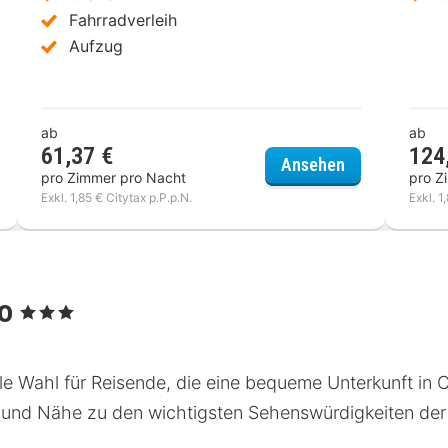
Fahrradverleih
Aufzug
ab
ab
61,37 €
124
 Originals Boutique La Ferme du Pape
Comfort Hotel
Ansehen
pro Zimmer pro Nacht
pro Z
Exkl. 1,85 € Citytax p.P.p.N.
Exkl. 1
po
, 3 Sterne
e Wahl für Reisende, die eine bequeme Unterkunft in C
 und Nähe zu den wichtigsten Sehenswürdigkeiten der 