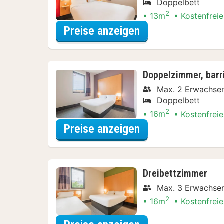
Doppelbett
2
13m
Kostenfreie
für Entdecke die 
Preise anzeigen
Doppelzimmer, barr
Max. 2 Erwachse
Doppelbett
2
16m
Kostenfreie
für Entdecke die 
Preise anzeigen
Dreibettzimmer
Max. 3 Erwachse
2
16m
Kostenfreie