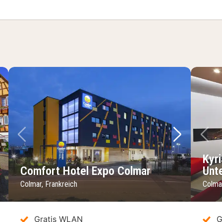
er
chstes Bild
Vorheriges Bild
Nächstes 
Vo
Kyr
Comfort Hotel Expo Colmar
Unt
Colmar, Frankreich
Colmar
Gratis WLAN
G