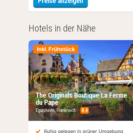
für Dreibettzimm
Preise anzeigen
Hotels in der Nähe
Inkl. Frühstück
Vorheriges Bild
Nä
The Originals Boutique La Ferme
du Pape
Eguisheim, Frankreich
8.4
Ruhig gelegen in grüner Umgebung