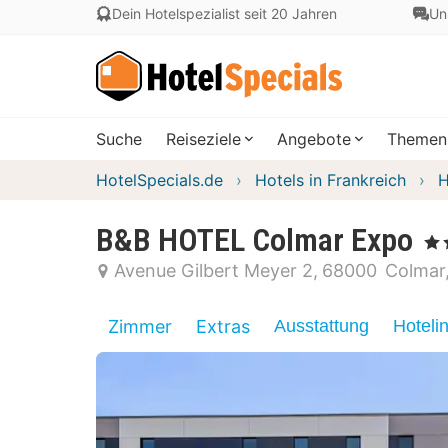
Dein Hotelspezialist seit 20 Jahren
Un
Suche
Reiseziele
Angebote
Themen
HotelSpecials.de
Hotels in Frankreich
H
B&B HOTEL Colmar Expo
, 3 
Avenue Gilbert Meyer 2
68000
Colmar
Zimmer
Extras
Ausstattung
Hoteli