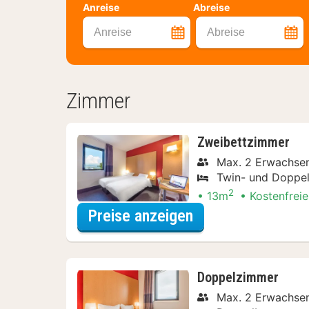
Anreise
Abreise
Anreise
Abreise
Zimmer
Zweibettzimmer
Max. 2 Erwachse
Twin- und Doppel
2
13m
Kostenfreie
für Entdecke die 
Preise anzeigen
Doppelzimmer
Max. 2 Erwachse