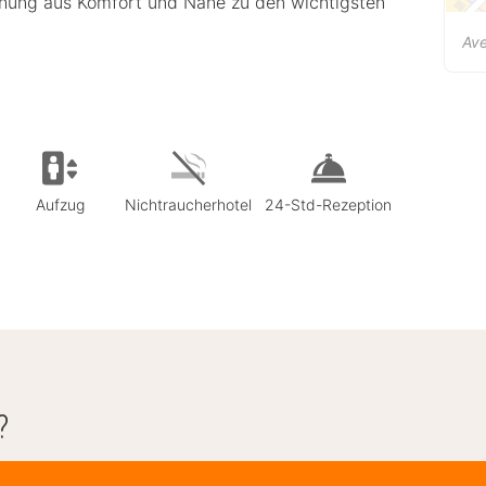
schung aus Komfort und Nähe zu den wichtigsten
Ave
Aufzug
Nichtraucherhotel
24-Std-Rezeption
?