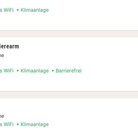
s WiFi
Klimaanlage
Stadt Special
ierearm
ne
s WiFi
Klimaanlage
Barrierefrei
Stadt Special
ne
s WiFi
Klimaanlage