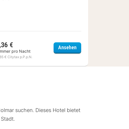
,36 €
 Expo Colmar
Kyriad Colmar Centre - U
Ansehen
immer pro Nacht
,85 € Citytax p.P.p.N.
olmar suchen. Dieses Hotel bietet
Stadt.