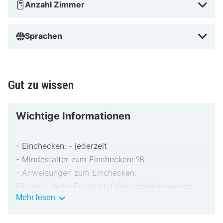
Anzahl Zimmer
Sprachen
Gut zu wissen
Wichtige Informationen
- Einchecken: - jederzeit
- Mindestalter zum Einchecken: 18
- Anweisungen zum Einchecken:
Für zusätzliche Personen fallen möglicherweise
Wichtige
Mehr lesen
Gebühren an, die abhängig von den Bestimmungen
Informationen
der Unterkunft variieren können.