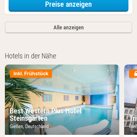
für Zweibettzi
Preise anzeigen
Alle anzeigen
Hotels in der Nähe
Inkl. Frühstück
Best Western Plus Hotel
Steinsgarten
Tr
Gießen, Deutschland
Gie