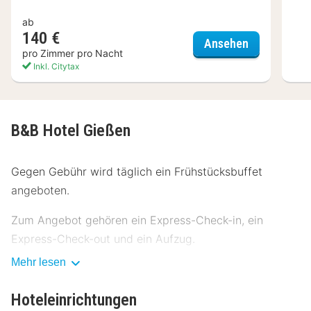
ab
140 €
Best Wester
Ansehen
pro Zimmer pro Nacht
Inkl. Citytax
B&B Hotel Gießen
Gegen Gebühr wird täglich ein Frühstücksbuffet
angeboten.
Zum Angebot gehören ein Express-Check-in, ein
Express-Check-out und ein Aufzug.
Mehr lesen
Fühl dich in einem der 94 klimatisierten Zimmer mit
Flachbildfernseher wie zu Hause. Ein WLAN-
Hoteleinrichtungen
Internetzugang (kostenlos) ist ebenso verfügbar wie