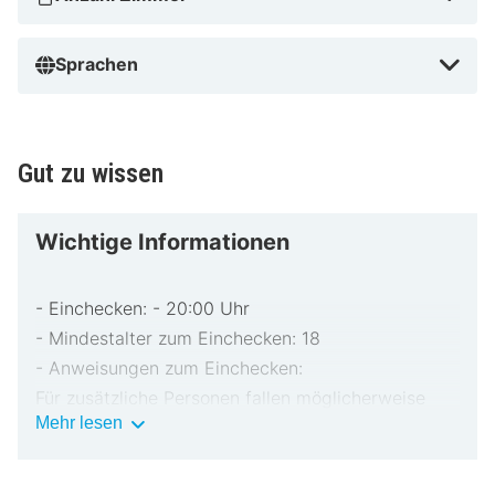
Sprachen
Gut zu wissen
Wichtige Informationen
- Einchecken: - 20:00 Uhr
- Mindestalter zum Einchecken: 18
- Anweisungen zum Einchecken:
Für zusätzliche Personen fallen möglicherweise
Wichtige
Mehr lesen
Gebühren an, die abhängig von den Bestimmungen
Informationen
der Unterkunft variieren können.
Beim Check-in werden ggf. ein Lichtbildausweis