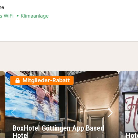
ne
s WiFi
Klimaanlage
er
Mitglieder-Rabatt
chstes Bild
Vorheriges Bild
Nächstes 
Vo
BoxHotel Göttingen App Based
Hotel
Hot