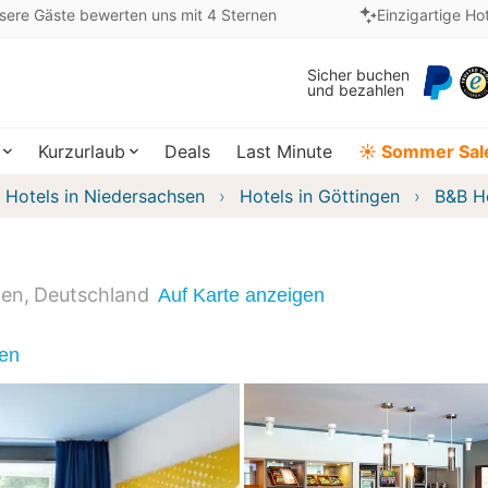
sere Gäste bewerten uns mit 4 Sternen
Einzigartige Ho
Sicher buchen
und bezahlen
Kurzurlaub
Deals
Last Minute
☀️ Sommer Sal
Hotels in Niedersachsen
Hotels in Göttingen
B&B Ho
gen
Deutschland
Auf Karte anzeigen
nen