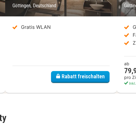
Göttingen, Deutschland
Götti
Gratis WLAN
G
F
Z
ab
79,
el Freizeit In
Rabatt freischalten
pro Z
Inkl
ty