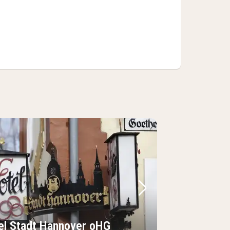
Bild
rheriges Bild
Nächstes Bild
el Stadt Hannover oHG