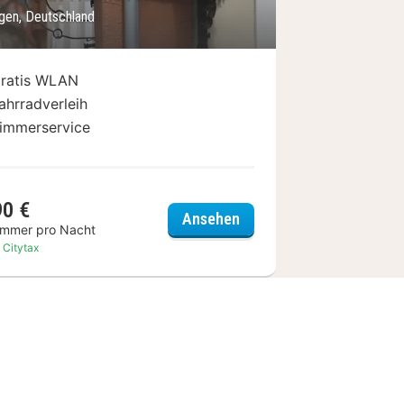
ngen, Deutschland
ratis WLAN
ahrradverleih
immerservice
90 €
Hotel Stadt Hannover o
Ansehen
immer pro Nacht
. Citytax