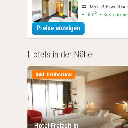
Max. 3 Erwachse
2
19m
Kostenfreie
für Dreibettzimm
Preise anzeigen
Hotels in der Nähe
Inkl. Frühstück
Vorheriges Bild
Nä
Hotel Freizeit In