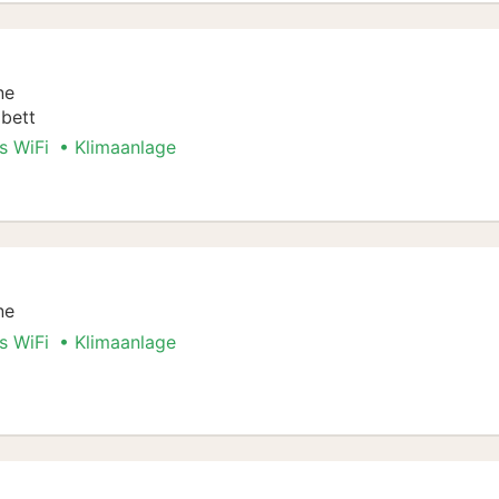
ne
bett
s WiFi
Klimaanlage
er
ne
s WiFi
Klimaanlage
er