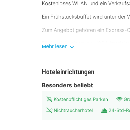
Kostenloses WLAN und ein Verkaufs
Ein Frühstücksbuffet wird unter de
Zum Angebot gehören ein Express-Ch
Fühl dich in einem der 102 klimatis
Mehr lesen
steht zur Verfügung. Die Badezimmer
Zimmer werden täglich sauber gema
Hoteleinrichtungen
Entfernungen werden bis auf 0,1 Kil
Goettingen – 0,6 km Junkernschänke 
Besonders beliebt
Gänseliesel – 1,1 km Haus Börner – 1
Kostenpflichtiges Parken
Gr
Bismarckhäuschen – 1,5 km Hainberg
Solling-Vogler Nature Park – 14,4 k
Nichtraucherhotel
24-Std-R
– 137,9 km