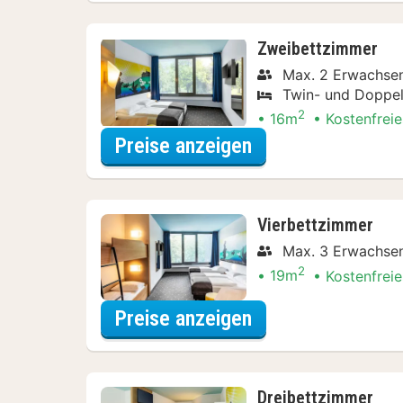
Zweibettzimmer
Max. 2 Erwachse
Twin- und Doppel
2
16m
Kostenfreie
für Zweibettzimm
Preise anzeigen
Vierbettzimmer
Max. 3 Erwachse
2
19m
Kostenfreie
für Vierbettzimm
Preise anzeigen
Dreibettzimmer