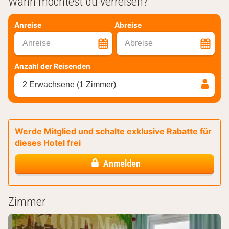
Wann möchtest du verreisen?
Anreise
Abreise
Anreise
Abreise
Anzahl der Reisenden
2 Erwachsene (1 Zimmer)
Werde Mitglied und schalte exklusive Rabatte für
dieses Hotel frei
Anmelden
Zimmer