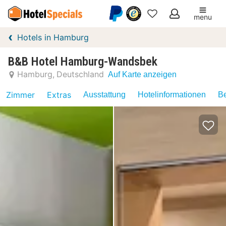
menu
Meine
Hotels in Hamburg
Favoriten
B&B Hotel Hamburg-Wandsbek
Hamburg
Deutschland
Auf Karte anzeigen
Zimmer
Extras
Ausstattung
Hotelinformationen
Be