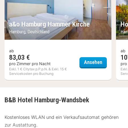
a&o Hamburg Hammer Kirche
Ho
Hamburg, Deutschland
Ham
ab
ab
83,03 €
10
a&o Hambur
Ansehen
pro Zimmer pro Nacht
pro
Exkl. 1 € Citytax p.P.p.N. & Exkl. 15 €
Exkl
Servicekosten pro Buchung
Serv
B&B Hotel Hamburg-Wandsbek
Kostenloses WLAN und ein Verkaufsautomat gehören
zur Austattung.