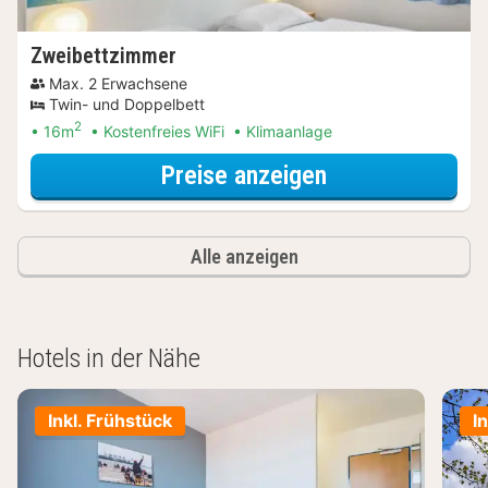
Zweibettzimmer
Max. 2 Erwachsene
Twin- und Doppelbett
2
16m
Kostenfreies WiFi
Klimaanlage
für Entdecke di
Preise anzeigen
Alle anzeigen
Hotels in der Nähe
Inkl. Frühstück
I