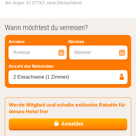
Am Anger 32
07743
Jena
Deutschland
Wann möchtest du verreisen?
Anreise
Abreise
Anreise
Abreise
Anzahl der Reisenden
2 Erwachsene (1 Zimmer)
Werde Mitglied und schalte exklusive Rabatte für
dieses Hotel frei
Anmelden