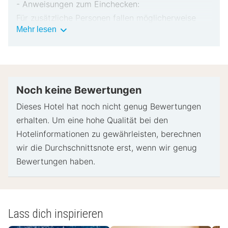
- Anweisungen zum Einchecken:
Für zusätzliche Personen fallen möglicherweise
Wichtige
Mehr lesen
Gebühren an, die abhängig von den Bestimmungen
Informationen
der Unterkunft variieren können.
Beim Check-in werden ggf. ein Lichtbildausweis
und eine Kreditkarte, Debitkarte oder Kaution in
bar für unvorhergesehene Aufwendungen verlangt.
Noch keine Bewertungen
Je nach Verfügbarkeit beim Check-in wird
Dieses Hotel hat noch nicht genug Bewertungen
versucht, Sonderwünschen entgegenzukommen,
erhalten. Um eine hohe Qualität bei den
sie können jedoch nicht garantiert werden.
Hotelinformationen zu gewährleisten, berechnen
Eventuell fallen zusätzliche Gebühren an.
wir die Durchschnittsnote erst, wenn wir genug
Diese Unterkunft akzeptiert Kreditkarten,
Bewertungen haben.
Debitkarten und Bargeld.
- Spezielle Anweisungen:
Die Mitarbeiter der Rezeption heißen dich bei
Lass dich inspirieren
deiner Ankunft willkommen.