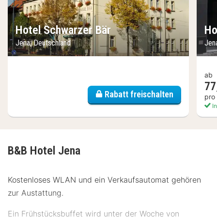
Hotel Schwarzer Bär
Ho
Jena, Deutschland
Jen
ab
77
Rabatt freischalten
pro
In
B&B Hotel Jena
Kostenloses WLAN und ein Verkaufsautomat gehören
zur Austattung.
Ein Frühstücksbuffet wird unter der Woche von