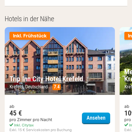
Hotels in der Nähe
Inkl. Frühstück
I
Me
Trip Inn City Hotel Krefeld
Kr
Krefeld, Deutschland
7.4
Kre
ab
ab
45 €
10
Trip Inn City
Ansehen
pro Zimmer pro Nacht
pro
Inkl. Citytax
In
Exkl. 15 € Servicekosten pro Buchung
Exkl