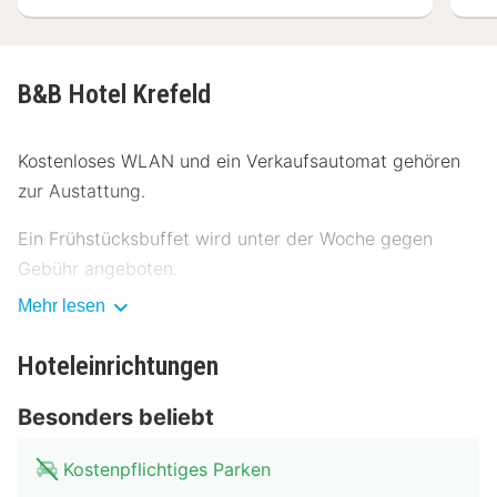
B&B Hotel Krefeld
Kostenloses WLAN und ein Verkaufsautomat gehören
zur Austattung.
Ein Frühstücksbuffet wird unter der Woche gegen
Gebühr angeboten.
Mehr lesen
Vor Ort gibt es Folgendes: Parken ohne Service
(kostenpflichtig).
Hoteleinrichtungen
Fühl dich in einem der 100 klimatisierten Zimmer mit
Besonders beliebt
Flachbildfernseher wie zu Hause. Ein WLAN-
Internetzugang (kostenlos) steht zur Verfügung. Die
Kostenpflichtiges Parken
Badezimmer bieten Duschen und Haartrockner. Zu den