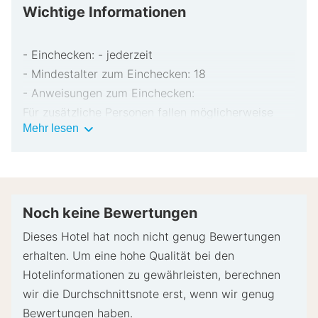
Wichtige Informationen
- Einchecken: - jederzeit
- Mindestalter zum Einchecken: 18
- Anweisungen zum Einchecken:
Für zusätzliche Personen fallen möglicherweise
Wichtige
Mehr lesen
Gebühren an, die abhängig von den Bestimmungen
Informationen
der Unterkunft variieren können.
Beim Check-in werden ggf. ein Lichtbildausweis
und eine Kreditkarte, Debitkarte oder Kaution in
bar für unvorhergesehene Aufwendungen verlangt.
Noch keine Bewertungen
Je nach Verfügbarkeit beim Check-in wird
Dieses Hotel hat noch nicht genug Bewertungen
versucht, Sonderwünschen entgegenzukommen,
erhalten. Um eine hohe Qualität bei den
sie können jedoch nicht garantiert werden.
Hotelinformationen zu gewährleisten, berechnen
Eventuell fallen zusätzliche Gebühren an.
wir die Durchschnittsnote erst, wenn wir genug
Diese Unterkunft akzeptiert Kreditkarten und
Bewertungen haben.