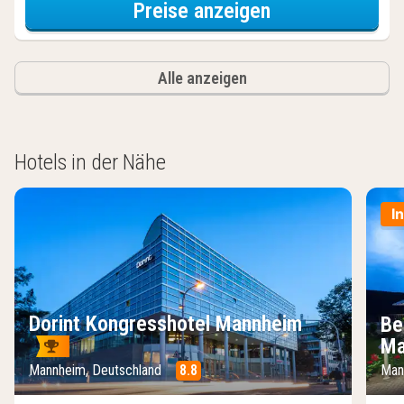
für Zweibettzi
Preise anzeigen
Alle anzeigen
Hotels in der Nähe
I
Dorint Kongresshotel Mannheim
Be
Ma
Mannheim, Deutschland
8.8
Man