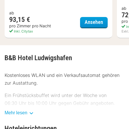
ab
ab
72
93,15 €
Dorint Kong
pro
Ansehen
pro Zimmer pro Nacht
In
Inkl. Citytax
Exkl
B&B Hotel Ludwigshafen
Kostenloses WLAN und ein Verkaufsautomat gehören
zur Austattung.
Ein Frühstücksbuffet wird unter der Woche von
06:30 Uhr bis 10:00 Uhr gegen Gebühr angeboten.
Mehr lesen
Zum Angebot gehören ein Express-Check-in, ein
Express-Check-out und ein Verkaufsautomat.
Hoteleinrichtungen