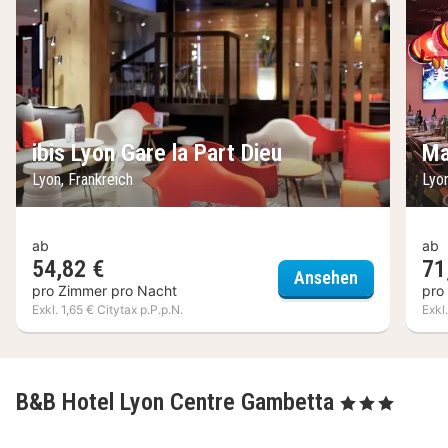
ibis Lyon Gare la Part Dieu
Ma
Lyon, Frankreich
Lyon
ab
ab
54,82 €
71
ibis Lyon Ga
Ansehen
pro Zimmer pro Nacht
pro
Exkl. 1,65 € Citytax p.P.p.N.
Exkl
B&B Hotel Lyon Centre Gambetta
, 3 Sterne