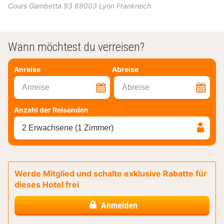
Cours Gambetta 93
69003
Lyon
Frankreich
Wann möchtest du verreisen?
Anreise
Abreise
Anreise
Abreise
Anzahl der Reisenden
2 Erwachsene (1 Zimmer)
Werde Mitglied und schalte exklusive Rabatte für
dieses Hotel frei
Anmelden