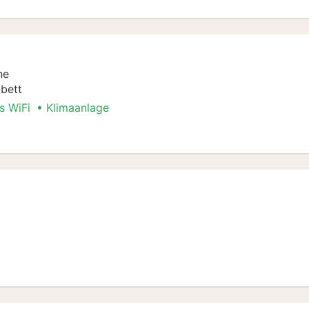
ne
bett
s WiFi
Klimaanlage
Stadt Special
Stadt Special