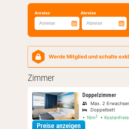
Anreise
Abreise
Anreise
Abreise
Werde Mitglied und schalte exklu
Zimmer
Doppelzimmer
Max. 2 Erwachse
Doppelbett
2
16m
Kostenfreie
für Entdecke die 
Preise anzeigen