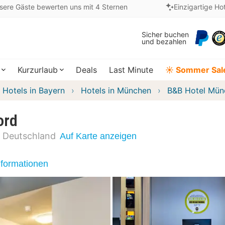
sere Gäste bewerten uns mit 4 Sternen
Einzigartige Ho
Sicher buchen
und bezahlen
Kurzurlaub
Deals
Last Minute
☀️ Sommer Sal
Hotels in Bayern
Hotels in München
B&B Hotel Mün
ord
Deutschland
Auf Karte anzeigen
nformationen