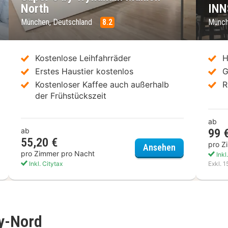
North
INN
München, Deutschland
8.2
Münch
Kostenlose Leihfahrräder
H
Erstes Haustier kostenlos
G
Kostenloser Kaffee auch außerhalb
R
der Frühstückszeit
ab
ab
99 
55,20 €
eron München Motorworld
pro Z
Super 8 by W
Ansehen
pro Zimmer pro Nacht
Inkl
Inkl. Citytax
Exkl. 
y-Nord