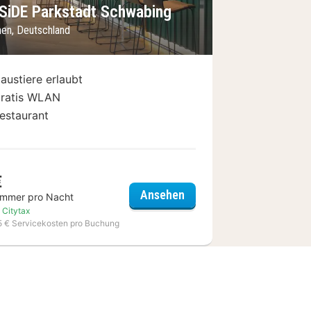
SiDE Parkstadt Schwabing
en, Deutschland
austiere erlaubt
ratis WLAN
estaurant
€
INNSiDE Parkstadt Schw
Ansehen
immer pro Nacht
yndham Munich North
. Citytax
15 € Servicekosten pro Buchung