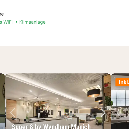
ne
s WiFi
Klimaanlage
Stadt Special
Inkl
chstes Bild
Vorheriges Bild
Nächstes 
Vo
Super 8 by Wyndham Munich